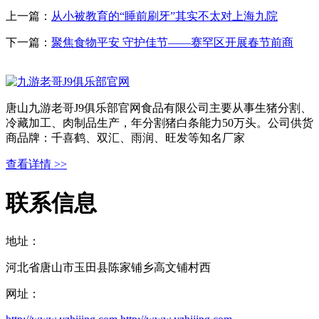
上一篇：
从小被教育的“睡前刷牙”其实不太对上海九院
下一篇：
聚焦食物平安 守护佳节——赛罕区开展春节前商
唐山九游老哥J9俱乐部官网食品有限公司主要从事生猪分割、
冷藏加工、肉制品生产，年分割猪白条能力50万头。公司供货
商品牌：千喜鹤、双汇、雨润、旺发等知名厂家
查看详情 >>
联系信息
地址：
河北省唐山市玉田县陈家铺乡高文铺村西
网址：