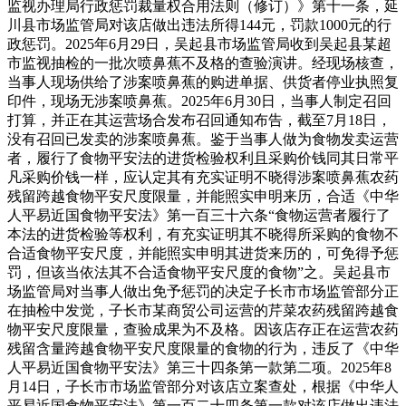
监视办理局行政惩罚裁量权合用法则（修订）》第十一条，延
川县市场监管局对该店做出违法所得144元，罚款1000元的行
政惩罚。2025年6月29日，吴起县市场监管局收到吴起县某超
市监视抽检的一批次喷鼻蕉不及格的查验演讲。经现场核查，
当事人现场供给了涉案喷鼻蕉的购进单据、供货者停业执照复
印件，现场无涉案喷鼻蕉。2025年6月30日，当事人制定召回
打算，并正在其运营场合发布召回通知布告，截至7月18日，
没有召回已发卖的涉案喷鼻蕉。鉴于当事人做为食物发卖运营
者，履行了食物平安法的进货检验权利且采购价钱同其日常平
凡采购价钱一样，应认定其有充实证明不晓得涉案喷鼻蕉农药
残留跨越食物平安尺度限量，并能照实申明来历，合适《中华
人平易近国食物平安法》第一百三十六条“食物运营者履行了
本法的进货检验等权利，有充实证明其不晓得所采购的食物不
合适食物平安尺度，并能照实申明其进货来历的，可免得予惩
罚，但该当依法其不合适食物平安尺度的食物”之。吴起县市
场监管局对当事人做出免予惩罚的决定子长市市场监管部分正
在抽检中发觉，子长市某商贸公司运营的芹菜农药残留跨越食
物平安尺度限量，查验成果为不及格。因该店存正在运营农药
残留含量跨越食物平安尺度限量的食物的行为，违反了《中华
人平易近国食物平安法》第三十四条第一款第二项。2025年8
月14日，子长市市场监管部分对该店立案查处，根据《中华人
平易近国食物平安法》第一百二十四条第一款对该店做出违法