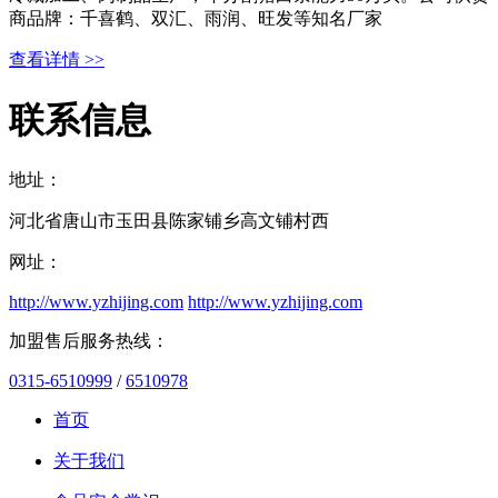
商品牌：千喜鹤、双汇、雨润、旺发等知名厂家
查看详情 >>
联系信息
地址：
河北省唐山市玉田县陈家铺乡高文铺村西
网址：
http://www.yzhijing.com
http://www.yzhijing.com
加盟售后服务热线：
0315-6510999
/
6510978
首页
关于我们