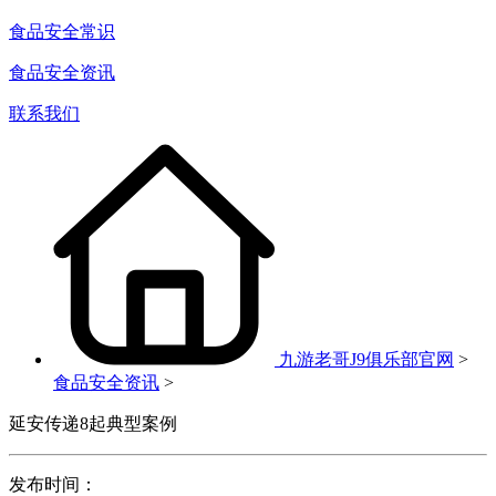
食品安全常识
食品安全资讯
联系我们
九游老哥J9俱乐部官网
>
食品安全资讯
>
延安传递8起典型案例
发布时间：