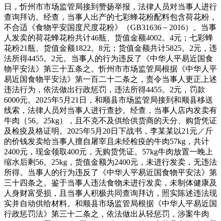
日，忻州市市场监管局接到赞扬举报，法律人员对当事人进行
查询拜访。经查，当事人出产的七彩蜂花粉配料包含荷花粉，
不合适《食物平安国度尺度花粉》（GB31636－2016）。当事
人发卖的荷花蜂花粉共计46瓶、货值金额4002。4元；七彩蜂
花粉21瓶、货值金额1822。8元；货值金额共计5825。2元，违
法所得4455。2元。当事人的行为违反了《中华人平易近国食
物平安法》第三十五条之。忻州市市场监管局根据《中华人平
易近国食物平安法》第一百二十二条之，责令当事人更正上述
违法行为，依法做出行政惩罚，违法所得4455。2元，罚款
6000元。2025年5月21日，和顺县市场监管局接到和顺县移送
线索，法律人员对当事人进行查抄。经查，当事人店内发卖有
牛肉（56。25kg），且不克不及供给供货商的天分、购货凭证
及检疫及格证明。2025年5月20日下战书，李某某以21元／斤
的价钱发卖给当事人擅自屠宰且未经检疫的牛肉57kg，共计
2400元，现金领取400元，无购货凭证。57kg牛肉放置一晚上
缩水后剩56。25kg，货值金额为2400元，未进行发卖，无违法
所得。当事人的行为违反了《中华人平易近国食物平安法》第
三十四条之。鉴于当事人违法食物未进行发卖，未制体健康及
人身财富受损，且当事人积极共同查询拜访，照实陈述违法现
实并自动供给材料。和顺县市场监管局根据《中华人平易近国
行政惩罚法》第三十二条之，依法做出从轻惩罚，涉案牛肉