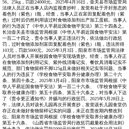
56。25kg，罚款24000元。2025年4月16日，壶关县市场监管局
法律人员正在当事人店内监视查抄时，发觉有处于开封形态的
着色剂（紫色）1瓶，经查，当事人正在富田复配着色剂（紫
色）过时后仍然利用该过时食物添加剂出产加工蛋糕。当事人
的行为违反了《中华人平易近国食物平安法》第三十四条之。
长治壶关县市场监管局根据《中华人平易近国食物平安法》第
一百二十四之，责令当事人更正违法行为，依法做出行政惩
罚，过时食物添加剂富田复配着色剂（紫色）1瓶，违法所得
103元，罚款5000元。2025年3月3日，阳泉市市场监管局法律
人员对当事人开展校园食物平安现场查抄。经查，当事人存正
在食物添加剂利用记实、紫外线消毒记实、餐饮具消毒记实不
规范、部门食物留样不脚125g且未做好相关记实等问题。当事
人的行为违反了《学校食物平安取养分健康办理》第二十六
条、第四十条之。2025年3月4日，阳泉市市场监管局根据《中
华人平易近国食物平安法》第一百二十六条、《学校食物平安
取养分健康办理》第五十四条、第五十六条之，对当事人下达
了《责令更正通知书》并赐与的行政惩罚。2025年5月28日上
午，法律人员对该长儿园再次开展查抄，发觉该长儿园食堂仍
存正在未做好食物留样记实的问题，未正在责改期内整改到
位。阳泉市市场监管局根据《学校食物平安取养分健康办理》
第五十六条、《山西省市场监管局行政惩罚裁量权合用法则》
第十条之，依法做出罚款5000元行政惩罚。2024年10月28日，