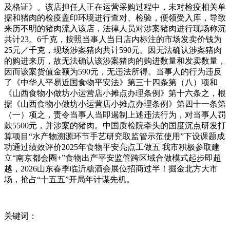
及格证》。该店担任人正在运营采购过程中，未对检疫相关单
据和猪肉的检疫盖印环境进行查对、检验，便领受入库，导致
来历不明的猪肉流入该店，法律人员对涉案猪肉进行现场称沉
共计23。6千克，按照当事人当日店内标注的市场发卖价钱为
25元／千克，现场涉案猪肉共计590元。因无法确认涉案猪肉
的购进来历，故无法确认该涉案猪肉的购进数量和发卖数量，
因而该案货值金额为590元，无违法所得。当事人的行为违反
了《中华人平易近国食物平安法》第三十四条第（八）项和
《山西食物小做坊小运营店小摊点办理条例》第十六条之，根
据《山西食物小做坊小运营店小摊点办理条例》第四十一条第
（一）项之，责令当事人当即遏制上述违法行为，对当事人罚
款5500元，并涉案的猪肉。中国质检院牵头的国度沉点研发打
算项目“水产物溯源环节手艺研究取监管示范使用”下设课题成
功通过绩效评价2025年食物平安亮点工做五 我市积极参取建
立“南京都会圈+”食物出产平安监管跨区域合做模式起步即超
越，2026山东春季临沂糖酒会展位招商过半！掘金北方大市
场，抢占“十五五”开局年计谋先机。
关键词：