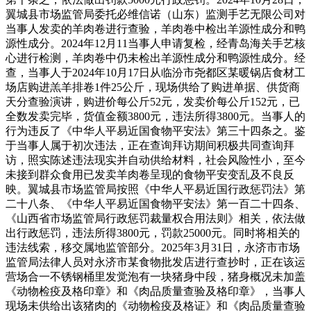
翼城县市场监管局委托必维信诺（山东）监测手艺无限公司对
当事人发卖的羊肉卷进行查验，羊肉卷中检出羊源性成分和鸭
源性成分。2024年12月11当事人申请复检，经青岛海关手艺核
心进行检测，羊肉卷中仍未检出羊源性成分和鸭源性成分。经
查，当事人于2024年10月17日从临汾市尧都区某暖锅店食材工
场店购进羔羊排卷1件25公斤，现场供给了购进单据、供货商
天分查验演讲，购进价每公斤52元，发卖价每公斤152元，已
全数发卖完毕，货值金额3800元，违法所得3800元。当事人的
行为违反了《中华人平易近国食物平安法》第三十四条之。鉴
于当事人属于初次违法，正在查询拜访期间积极共同查询拜
访，照实陈述违法现实并自动供给材料，社会风险性小，至今
未接到群众食用已发卖羊肉卷呈现的食物平安变乱及不良反
映。翼城县市场监管局按照《中华人平易近国行政惩罚法》第
二十八条、《中华人平易近国食物平安法》第一百二十四条、
《山西省市场监管局行政惩罚裁量权合用法则》相关，依法做
出行政惩罚，违法所得3800元，罚款25000元。同时将相关的
违法线索，移交属地监管部分。2025年3月31日，永济市市场
监管局法律人员对永济市某食物批发店进行查抄时，正在该运
营场合一不锈钢桶里发觉泡有一块猪身中段，猪身概况未加盖
《动物检疫及格印章》和《肉品质量查验及格印章》，当事人
现场未供给出该猪肉的《动物检疫及格证》和《肉品质量查验