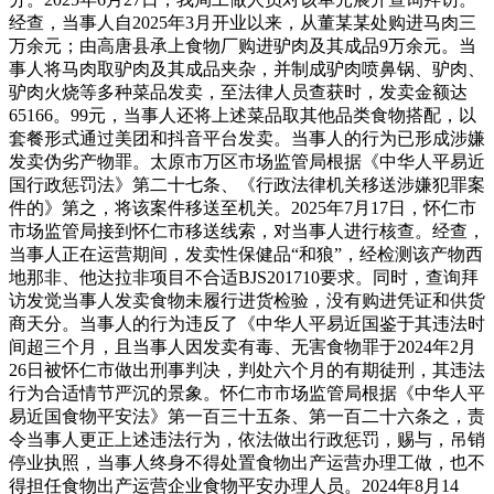
经查，当事人自2025年3月开业以来，从董某某处购进马肉三
万余元；由高唐县承上食物厂购进驴肉及其成品9万余元。当
事人将马肉取驴肉及其成品夹杂，并制成驴肉喷鼻锅、驴肉、
驴肉火烧等多种菜品发卖，至法律人员查获时，发卖金额达
65166。99元，当事人还将上述菜品取其他品类食物搭配，以
套餐形式通过美团和抖音平台发卖。当事人的行为已形成涉嫌
发卖伪劣产物罪。太原市万区市场监管局根据《中华人平易近
国行政惩罚法》第二十七条、《行政法律机关移送涉嫌犯罪案
件的》第之，将该案件移送至机关。2025年7月17日，怀仁市
市场监管局接到怀仁市移送线索，对当事人进行核查。经查，
当事人正在运营期间，发卖性保健品“和狼”，经检测该产物西
地那非、他达拉非项目不合适BJS201710要求。同时，查询拜
访发觉当事人发卖食物未履行进货检验，没有购进凭证和供货
商天分。当事人的行为违反了《中华人平易近国鉴于其违法时
间超三个月，且当事人因发卖有毒、无害食物罪于2024年2月
26日被怀仁市做出刑事判决，判处六个月的有期徒刑，其违法
行为合适情节严沉的景象。怀仁市市场监管局根据《中华人平
易近国食物平安法》第一百三十五条、第一百二十六条之，责
令当事人更正上述违法行为，依法做出行政惩罚，赐与，吊销
停业执照，当事人终身不得处置食物出产运营办理工做，也不
得担任食物出产运营企业食物平安办理人员。2024年8月14