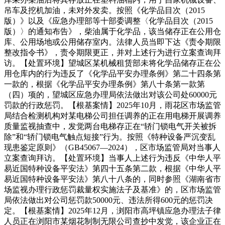
吊车及挖机加油，未对外发卖。按照《化学品目次（2015
版）》以及《应急办理部等十部委调整〈化学品目次（2015
版）〉的通知布告》，柴油属于化学品，该当储存正在公用仓
库、公用场地或公用储存室内。法律人员当即下达《责令期限
整改指令书》，责令期限更正，并对上述行为进行立案查询拜
访。【处置环境】望城区某机械租赁部未将化学品储存正在公
用仓库内的行为违反了《化学品平安办理条例》第二十四条第
一款的，根据《化学品平安办理条例》第八十条第一款第
（四）项的，望城区应急办理局依法做出对该公司处60000元
罚款的行政惩罚。【根基案情】2025年10月，雨花区市场监管
局结合检测机构对某电梯公司担任调养的正在用电梯开展调养
质量监视抽查中，发觉两台电梯存正在“轿门锁电气开关被拆
除”和“轿门锁电气触点短接”行为。按照《特种设备严沉变乱
现患鉴定原则》（GB45067—2024），区市场监管局对当事人
立案查询拜访。【处置环境】当事人上述行为违反《中华人平
易近国特种设备平安法》第四十五条第二款，根据《中华人平
易近国特种设备平安法》第八十八条的，同时参照《湖南省市
场监视办理行政惩罚裁量权实施法子及基准》的，区市场监管
局依法做出对公司惩罚款50000元、违法所得600元的惩罚决
定。【根基案情】2025年12月，浏阳市高坪镇应急办理法子律
人员正在浏阳市某烟花制制无限公司查抄中发觉，该企业正在