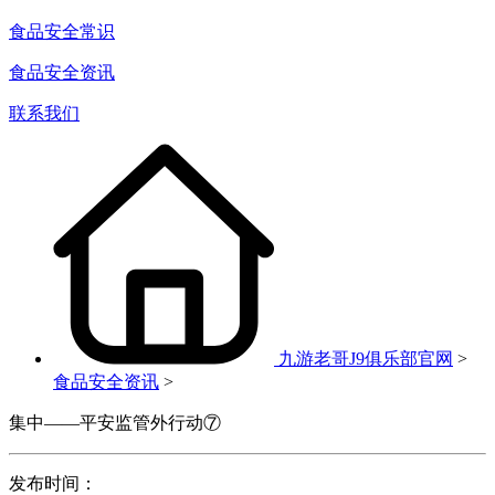
食品安全常识
食品安全资讯
联系我们
九游老哥J9俱乐部官网
>
食品安全资讯
>
集中——平安监管外行动⑦
发布时间：