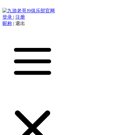
登录
|
注册
昵称
|
退出