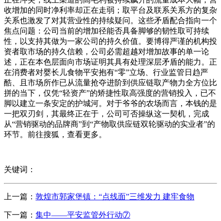
收增加的同时净利率却正在走弱；取平台及联系关系方的复杂
关系也激发了对其营业性的持续疑问。这些矛盾配合指向一个
焦点问题：公司当前的增加径能否具备脚够的韧性取可持续
性，以支持其做为一家公司的持久价值。要博得严谨的机构投
资者取市场的持久信赖，公司必需超越对增加故事的单一论
述，正在本色层面向市场证明其具有处理深层矛盾的能力。正
在消费者对婴长儿食物平安抱有“零”立场、行业监管日趋严
酷、且市场所作已从流量抢夺进阶到供应链取产物力全方位比
拼的当下，仅凭“轻资产”的矫捷性取高强度的营销投入，已不
脚以建立一条安定的护城河。对于爷爷的农场而言，本钱的是
一把双刃剑，其最终正在于，公司可否操纵这一契机，完成
从“营销驱动的品牌商”到“产物取供应链双轮驱动的实业者”的
环节。前往搜狐，查看更多。
关键词：
上一篇：
敦煌市郭家堡镇：“点线面”三维发力 建牢食物
下一篇：
集中——平安监管外行动⑦