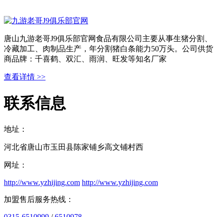
唐山九游老哥J9俱乐部官网食品有限公司主要从事生猪分割、
冷藏加工、肉制品生产，年分割猪白条能力50万头。公司供货
商品牌：千喜鹤、双汇、雨润、旺发等知名厂家
查看详情 >>
联系信息
地址：
河北省唐山市玉田县陈家铺乡高文铺村西
网址：
http://www.yzhijing.com
http://www.yzhijing.com
加盟售后服务热线：
0315-6510999
/
6510978