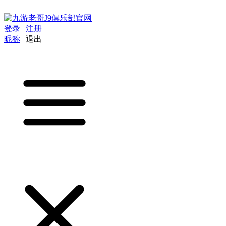
登录
|
注册
昵称
|
退出