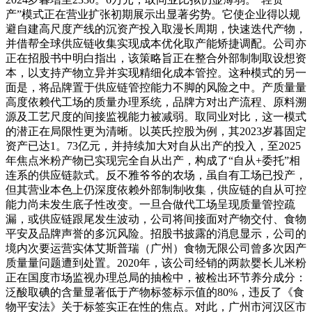
产”模式正在营业扩张初期展示出显著劣势。它使企业得以规
避自建高尺度产线的沉资产投入取漫长周期，快速迭代产物，
并借帮全球供应链收集实现成本优化取产能矫捷调配。公司亦
正在招股书中明白指出，该策略旨正在整合外部制制取设想资
本，以支持产物立异并实现精细化成本管控。这种模式的另一
面是，将品牌置于供应链管控能力不脚的风险之中。产质量量
高度依赖代工场的质量办理系统，品牌方对出产流程、原料溯
源及工艺尺度的间接监视能力被减弱。取同业对比，这一模式
的潜正在局限性更为清晰。以英氏控股为例，其2023岁暮固定
资产已达1。73亿元，并持续加大对自从出产的投入，至2025
年焦点米粉产物已实现完全自从出产，构成了“自从+委托”相
连系的供应链款式。反不雅爷爷的农场，虽自有工场已投产，
但其营业本色上仍深度依赖外部制制收集，供应链的自从可控
能力尚未发生底子性改变。一旦合做代工场呈现质量管控疏
漏，或供应链跟尾发生波动，公司将间接面对产物交付、食物
平安及品牌声誉的多沉风险。招股书披露的消息显示，公司的
境内次要运营实体艾斯普瑞（广州）食物无限公司曾多次因产
质量量问题遭到处置。2020年，该公司经销的两款婴长儿米粉
正在国度市场监视办理总局的抽检中，被检出环节养分成分：
泛酸取碘的含量显著低于产物标签标示值的80%，违反了《食
物平安法》关于标签实正在性的焦点。对此，广州市河汉区市