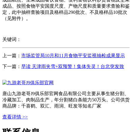
成品、按照食物平安国度尺度、产物尺度和质量要求查验和鉴
定，此中抽样查验项目及格样品290批次、不及格样品10批次
（见附件）。
关键词：
上一篇：
市场监管局10月和11月食物平安监视抽检成果显示
下一篇：
早读 天津雨夹雪+双预警！集体失灵！台北突发致
唐山九游老哥J9俱乐部官网食品有限公司主要从事生猪分割、
冷藏加工、肉制品生产，年分割猪白条能力50万头。公司供货
商品牌：千喜鹤、双汇、雨润、旺发等知名厂家
查看详情 >>