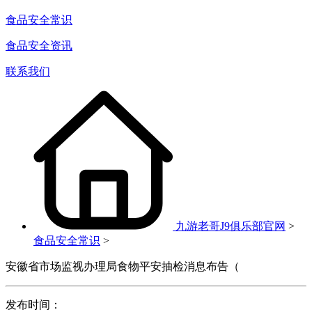
食品安全常识
食品安全资讯
联系我们
九游老哥J9俱乐部官网
>
食品安全常识
>
安徽省市场监视办理局食物平安抽检消息布告（
发布时间：