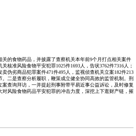
相关的食物药品，并披露了查察机关本年前9个月打点相关案件
风险食物平安犯罪1025件1693人，告状3762件7316人；
伪劣商品犯罪案件471件495人，监视侦查机关立案182件213
节。二是查察分析履职，鞭策成立健全协同高效的监管机制。刑
立案查询拜访，一并提起刑事附带平易近事公益诉讼，及时修复
大对风险食物药品平安犯罪的冲击力度，深挖上下逛财产链，摧