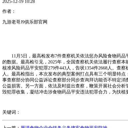
2025-12-19 10:28
作者：
九游老哥J9俱乐部官网
11月5日，最高检发布7件查察机关依法惩办风险食物药品
的数据。最高检引见，2025年，全国查察机关依法履行查察本能机
核准风险药品平安犯罪279件443人，告状1354件2668人
人。最高检指出，本次发布的典型案例打点具有三个明显特点
事查察部分协同公益诉讼查察部分同步查询拜访能否不特定消
公益损害。另一方面，依法及时提出查察，鞭策开展社会分析
毁犯罪收集，凝结冲击涉食物药品平安违法犯罪合力，为扶植
关键词：
上一篇：
厘清食物企业全链条义务建牢食物平安防地