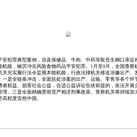
平安犯罪典型案例，涉及保健品、牛肉、中药等取苍生糊口亲近
能，峻厉冲击风险食物药品平安犯罪。1月至9月，全国查察机关核准
。查察机关充实履行法令监视本能机能，行政法律机关移送涉嫌出产、发卖
：一是全链条冲击，全面惩处涉案的出产、运输、零售等各个环
费者权益、损害社会公益，合适公益诉讼告状前提的，依法开展
管理。三是全面精确贯彻宽严相济刑事政策。查察机关将持续加
更高程度安然中国。