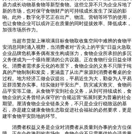
鼎力成长动物基食物等新型食物。这些立异不只为企业斥地了
新的市场，也对保守食物财产的可持续成长发生了深远的影
响。此外，数字化手艺正在出产、物流、营销等环节的使用，
也让食物企业可以或许正在质量的同时提拔效率、降低成本，
加强市场所作力。
当超市货架上琳琅满目标食物取收集空间中难辨的食物平
安消息同时涌入视野，当消费者对“舌尖上的平安”日益火急取
企业品牌危机事务偶有发生构成张力，食物企业所承担的多沉
义务便成为一个亟待厘清的公共议题。正在食物行业日益全球
化、消费者需求多元化的布景下，食物企业的义务不只限于纯
真的产物制制和发卖，更涵盖了从出产泉源到消费者餐桌的全
过程。地方经济工做会议提出，平易近生为大，勤奋为人平易
近群浩繁办实事。结实做好平安出产、防灾减灾救灾、食物药
品平安等工做。从食物平安到社会义务，从到可持续成长，食
物企业的义务曾经从保守的“合规运营”拓展到更为普遍的社会
期望。厘清食物企业全链条义务，不只是企业行稳致远的基
石，亦是建立健康食物生态取促进社会福祉的必然要求，更是
建牢食物平安防地的环节。
消费者权益义务是企业对消费者从质量到办事的全方位保
障。正在合作激烈的市场中，食物企业不只需要供给合适质量