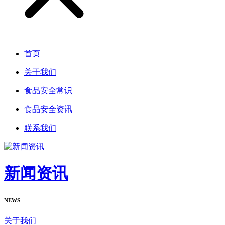
首页
关于我们
食品安全常识
食品安全资讯
联系我们
新闻资讯
NEWS
关于我们