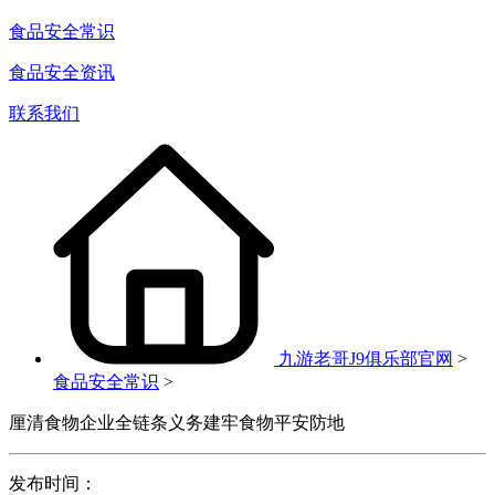
食品安全常识
食品安全资讯
联系我们
九游老哥J9俱乐部官网
>
食品安全常识
>
厘清食物企业全链条义务建牢食物平安防地
发布时间：