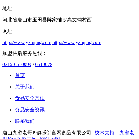
地址：
河北省唐山市玉田县陈家铺乡高文铺村西
网址：
http://www.yzhijing.com
http://www.yzhijing.com
加盟售后服务热线：
0315-6510999
/
6510978
首页
关于我们
食品安全常识
食品安全资讯
联系我们
唐山九游老哥J9俱乐部官网食品有限公司 |
技术支持：九游老