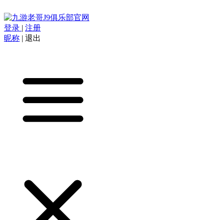
登录
|
注册
昵称
|
退出