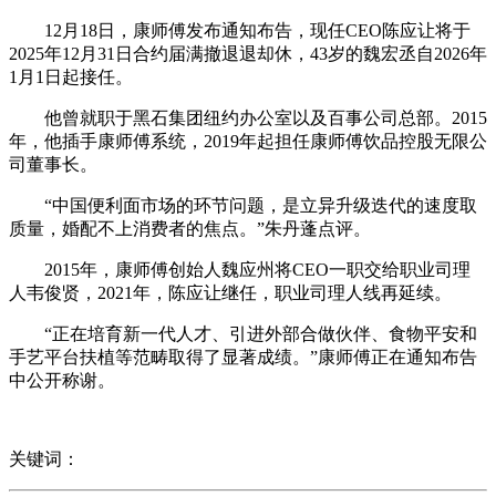
12月18日，康师傅发布通知布告，现任CEO陈应让将于
2025年12月31日合约届满撤退退却休，43岁的魏宏丞自2026年
1月1日起接任。
他曾就职于黑石集团纽约办公室以及百事公司总部。2015
年，他插手康师傅系统，2019年起担任康师傅饮品控股无限公
司董事长。
“中国便利面市场的环节问题，是立异升级迭代的速度取
质量，婚配不上消费者的焦点。”朱丹蓬点评。
2015年，康师傅创始人魏应州将CEO一职交给职业司理
人韦俊贤，2021年，陈应让继任，职业司理人线再延续。
“正在培育新一代人才、引进外部合做伙伴、食物平安和
手艺平台扶植等范畴取得了显著成绩。”康师傅正在通知布告
中公开称谢。
关键词：