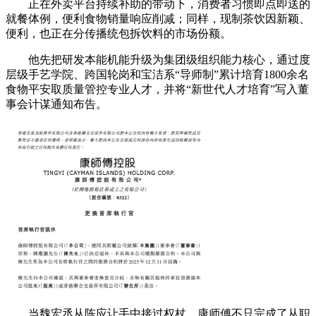
正在外卖平台持续补助的带动下，消费者习惯即点即送的
就餐体例，便利食物销量响应削减；同样，现制茶饮因新颖、
便利，也正在分传播统包拆饮料的市场份额。
他先把研发本能机能升级为集团级组织能力核心，通过度
层级手艺学院、跨国轮岗和宝洁系“导师制”累计培育1800余名
食物平安取质量管控专业人才，并将“新世代人才培育”写入董
事会计谋通知布告。
当魏宏丞从陈应让手中接过权杖，康师傅不只完成了从职