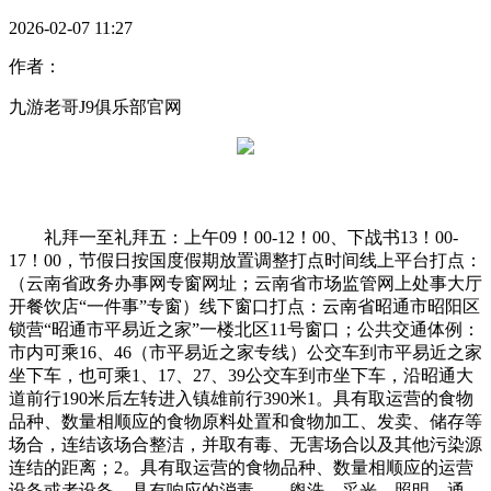
2026-02-07 11:27
作者：
九游老哥J9俱乐部官网
礼拜一至礼拜五：上午09！00-12！00、下战书13！00-
17！00，节假日按国度假期放置调整打点时间线上平台打点：
（云南省政务办事网专窗网址；云南省市场监管网上处事大厅
开餐饮店“一件事”专窗）线下窗口打点：云南省昭通市昭阳区
锁营“昭通市平易近之家”一楼北区11号窗口；公共交通体例：
市内可乘16、46（市平易近之家专线）公交车到市平易近之家
坐下车，也可乘1、17、27、39公交车到市坐下车，沿昭通大
道前行190米后左转进入镇雄前行390米1。具有取运营的食物
品种、数量相顺应的食物原料处置和食物加工、发卖、储存等
场合，连结该场合整洁，并取有毒、无害场合以及其他污染源
连结的距离；2。具有取运营的食物品种、数量相顺应的运营
设备或者设备，具有响应的消毒、、盥洗、采光、照明、通