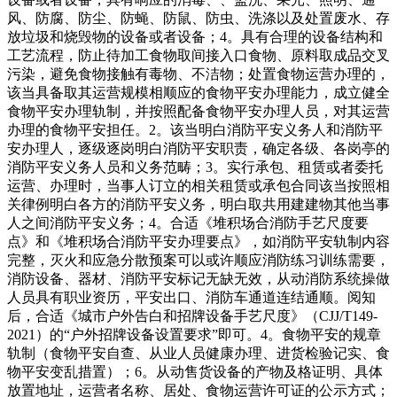
风、防腐、防尘、防蝇、防鼠、防虫、洗涤以及处置废水、存
放垃圾和烧毁物的设备或者设备；4。具有合理的设备结构和
工艺流程，防止待加工食物取间接入口食物、原料取成品交叉
污染，避免食物接触有毒物、不洁物；处置食物运营办理的，
该当具备取其运营规模相顺应的食物平安办理能力，成立健全
食物平安办理轨制，并按照配备食物平安办理人员，对其运营
办理的食物平安担任。2。该当明白消防平安义务人和消防平
安办理人，逐级逐岗明白消防平安职责，确定各级、各岗亭的
消防平安义务人员和义务范畴；3。实行承包、租赁或者委托
运营、办理时，当事人订立的相关租赁或承包合同该当按照相
关律例明白各方的消防平安义务，明白取共用建建物其他当事
人之间消防平安义务；4。合适《堆积场合消防手艺尺度要
点》和《堆积场合消防平安办理要点》，如消防平安轨制内容
完整，灭火和应急分散预案可以或许顺应消防练习训练需要，
消防设备、器材、消防平安标记无缺无效，从动消防系统操做
人员具有职业资历，平安出口、消防车通道连结通顺。阅知
后，合适《城市户外告白和招牌设备手艺尺度》（CJJ/T149-
2021）的“户外招牌设备设置要求”即可。4。食物平安的规章
轨制（食物平安自查、从业人员健康办理、进货检验记实、食
物平安变乱措置）；6。从动售货设备的产物及格证明、具体
放置地址，运营者名称、居处、食物运营许可证的公示方式；