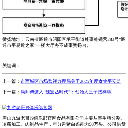
赞扬地址：云南省昭通市昭阳区承平街道处事处锁营283号“昭
通市平易近之家”一楼大厅办不成事赞扬台。
关键词：
上一篇：
市西城区市场监视办理局关于2025年度食物平安监
下一篇：
康师傅进入“魏宏丞时代”：创始人三子接棒职
唐山九游老哥J9俱乐部官网食品有限公司主要从事生猪分割、
冷藏加工、肉制品生产，年分割猪白条能力50万头。公司供货