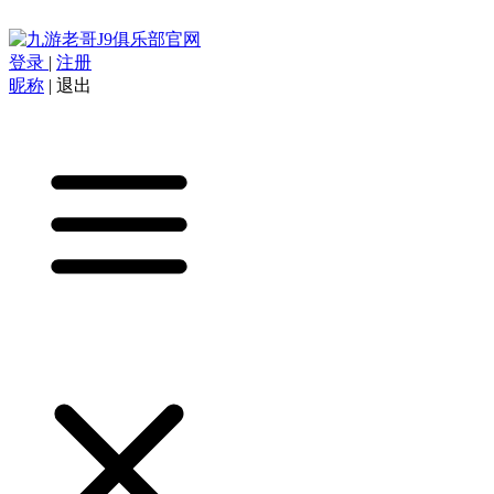
登录
|
注册
昵称
|
退出