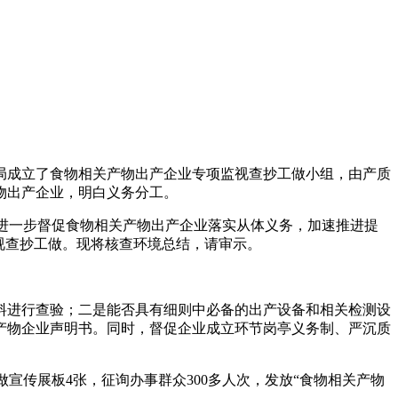
成立了食物相关产物出产企业专项监视查抄工做小组，由产质
物出产企业，明白义务分工。
求，进一步督促食物相关产物出产企业落实从体义务，加速推进提
视查抄工做。现将核查环境总结，请审示。
进行查验；二是能否具有细则中必备的出产设备和相关检测设
产物企业声明书。同时，督促企业成立环节岗亭义务制、严沉质
宣传展板4张，征询办事群众300多人次，发放“食物相关产物