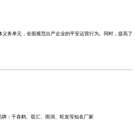
义务单元，全面规范出产企业的平安运营行为。同时，提高了
品牌：千喜鹤、双汇、雨润、旺发等知名厂家