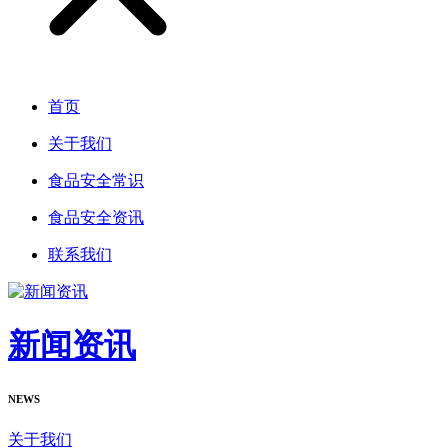
首页
关于我们
食品安全常识
食品安全资讯
联系我们
新闻资讯
NEWS
关于我们