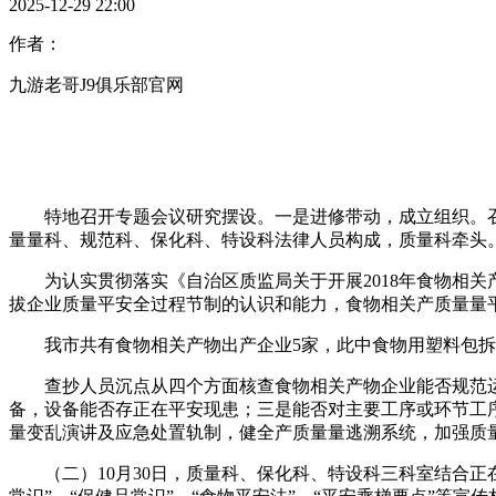
2025-12-29 22:00
作者：
九游老哥J9俱乐部官网
特地召开专题会议研究摆设。一是进修带动，成立组织。召
量量科、规范科、保化科、特设科法律人员构成，质量科牵头
为认实贯彻落实《自治区质监局关于开展2018年食物相关产物
拔企业质量平安全过程节制的认识和能力，食物相关产质量量
我市共有食物相关产物出产企业5家，此中食物用塑料包拆出
查抄人员沉点从四个方面核查食物相关产物企业能否规范运
备，设备能否存正在平安现患；三是能否对主要工序或环节工
量变乱演讲及应急处置轨制，健全产质量量逃溯系统，加强质
（二）10月30日，质量科、保化科、特设科三科室结合正在