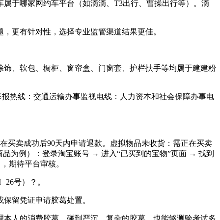
属于哪家网约车平台（如滴滴、T3出行、曹操出行等）。滴
，更有针对性，选择专业监管渠道结果更佳。
墙、涂饰、软包、橱柜、窗帘盒、门窗套、护栏扶手等均属于建建粉
举报热线：交通运输办事监视电线：人力资本和社会保障办事电
买卖成功后90天内申请退款。虚拟物品未收货：需正在买卖
为例）：登录淘宝账号 → 进入“已买到的宝物”页面 → 找到
），期待平台审核。
26号）？。
或保留凭证申请胶葛处置。
本人的消费胶葛。碰到严沉、复杂的胶葛，也能够测验考试多