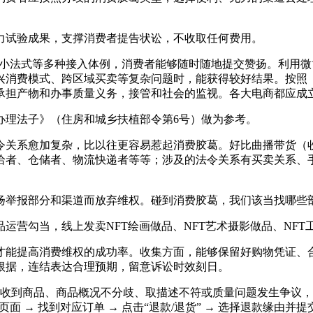
试验成果，支撑消费者提告状讼，不收取任何费用。
音小法式等多种接入体例，消费者能够随时随地提交赞扬。利用
兴消费模式、跨区域买卖等复杂问题时，能获得较好结果。按照
承担产物和办事质量义务，接管和社会的监视。各大电商都应成
理法子》（住房和城乡扶植部令第6号）做为参考。
关系愈加复杂，比以往更容易惹起消费胶葛。好比曲播带货（收
给者、仓储者、物流快递者等等；涉及的法令关系有买卖关系、
举报部分和渠道而放弃维权。碰到消费胶葛，我们该当找哪些
勾当，线上发卖NFT绘画做品、NFT艺术摄影做品、NFT
能提高消费维权的成功率。收集方面，能够保留好购物凭证、合
根据，连结表达合理预期，留意诉讼时效刻日。
到商品、商品概况不分歧、取描述不符或质量问题发生争议，
页面 → 找到对应订单 → 点击“退款/退货” → 选择退款缘由