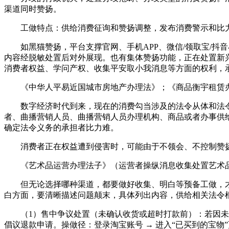
渠道同时赞扬。
工做特点：供给消费征询和赞扬调整，发布消费警示和比力
如黑猫赞扬，平台支撑官网、手机APP、微信/领取宝/抖
内容经脱敏处置后对外展现。也有集体赞扬功能，正在处置新
消费者权益、学问产权、收集平安取小我消息等方面的权利，
《中华人平易近国城市房地产办理法》；《商品衡宇租赁办
数字经济时代到来，现在的消费勾当涉及的法令从体和法令
者、曲播营销人员、曲播营销人员办理机构、商品或者办事供
确定法令义务的承担者比力难。
消费者正在权益遭到侵害时，可能由于不领会、不控制赞扬
《艺术品运营办理法子》（运营者操纵消息收集处置艺术品运营
但无论选择哪种渠道，都要做好收集、明白等预备工做，才
白方面，要清晰描述问题颠末，具体列出内容，供给相关法令
（1）售中争议处置（未确认收货或超时打款前）：若因未收
倡议退款申请。操做径：登录淘宝账号 → 进入“已买到的宝物”