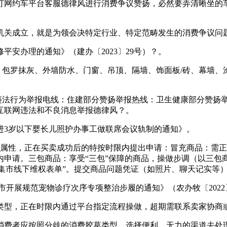
网约车平台客服德律风‌进行消费争议赞扬，必然要弄清晰坐的车
关成立，就是为领会决特定行业、特定范畴发生的消费争议问题
办理的通知》（建办〔2023〕29号）？。
尺度》，包罗抹灰、外墙防水、门窗、吊顶、隔墙、饰面板/砖、幕
法行为举报电线：住建部分赞扬举报热线：卫生健康部分赞扬
互联网违法和不良消息举报德律风？。
3岁以下婴长儿照护办事工做联席会议轨制的通知》。
性，正在买卖成功后的特按时限内提出申请：冒充商品：需正在
内申请。三包商品：享受“三包”保障的商品，操做步调（以三包商品
填写“集市线下维权表单”。提交商品问题凭证（如照片、聊天记实等
展规范宠物诊疗次序专项整治步履的通知》（农办牧〔2022〕
型，正在时限内通过平台指定流程操做，超期需联系卖家协商
费者应按照分歧的消费胶葛类型，选择便利、无力的渠道去处理