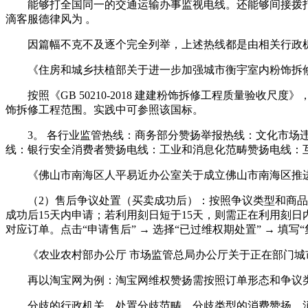
能够打全国同一的交通运输办事监视电线。还能够‌间接拨打
滴客服德律风为 ‌。
因篇幅不克不及逐个完全列举，上述热线都是由相关行政机
《住房和城乡扶植部关于进一步加强城市衡宇室内粉饰拆修平安
按照《GB 50210-2018 建建粉饰拆修工程质量验收
饰拆修工程范围。实践中可参照该国标。
3。 各行业监管热线：商务部分赞扬举报热线：文化市场违
线：银行安全消费者赞扬电线：工业和消息化范畴赞扬电线：
《佛山市南海区人平易近办公室关于成立佛山市南海区推进
（2）售后争议处置（买卖成功后）：按照争议类型和商品属
成功后15天内申请；若利用刻日短于15天，则需正在利用刻日
对应订单。点击“申请售后” → 选择“已过维权期处置” → 
《农业农村部办公厅 市场监管总局办公厅关于正在部门城市开
再以淘宝网为例：淘宝网维权赞扬需按照订单形态和争议类
分歧的行政机关，处置分歧范畴、分歧类型的消费赞扬。消