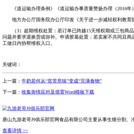
《道运输办理条例》《道运输办事质量赞扬办理（2016年）》
地方办公厅国务院办公厅印发《关于进一步减轻权利教育阶
（3）超期维权处置：若订单已跨越15天维权期或三包商品
问题并要求退换货或弥补。申请胶葛处置：若卖家不共同且商
工做日内协帮维权入口。
关键词：
上一篇：
牛奶若何从“贫苦意味”变成“完满食物”
下一篇：
收集舆情应对及措置Word模板下载
唐山九游老哥J9俱乐部官网食品有限公司主要从事生猪分割、
查看详情 >>