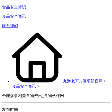
食品安全常识
食品安全资讯
联系我们
九游老哥J9俱乐部官网
>
食品安全资讯
>
合理炊事相关食物资讯_食物伙伴网
发布时间：