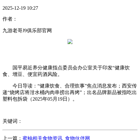
2025-12-19 10:27
作者：
九游老哥J9俱乐部官网
国平易近养分健康指点委员会办公室关于印发“健康饮
食、增豆、便宜药酒风险。
今日导读：“健康饮食、合理炊事”焦点消息发布；西安传
递“烧烤店将泔水桶内肉串捞出再烤”；出名品牌新品被指吃出
塑料包拆袋（2025年05月19日）。
关键词：
上一篇：
蜜柚相关食物资讯_食物伙伴网