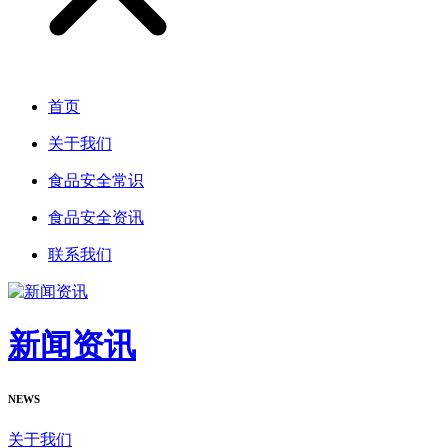
首页
关于我们
食品安全常识
食品安全资讯
联系我们
新闻资讯
NEWS
关于我们