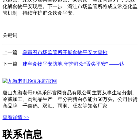
化解食物平安现患。下一步，湾沚市场监管所将成立常态化监
管机制，持续守护群众饮食平安。
关键词：
上一篇：
乌审召市场监管所开展食物平安大查抄
下一篇：
建牢食物平安防地 守护群众“舌尖平安” ——达
唐山九游老哥J9俱乐部官网食品有限公司主要从事生猪分割、
冷藏加工、肉制品生产，年分割猪白条能力50万头。公司供货
商品牌：千喜鹤、双汇、雨润、旺发等知名厂家
查看详情 >>
联系信息