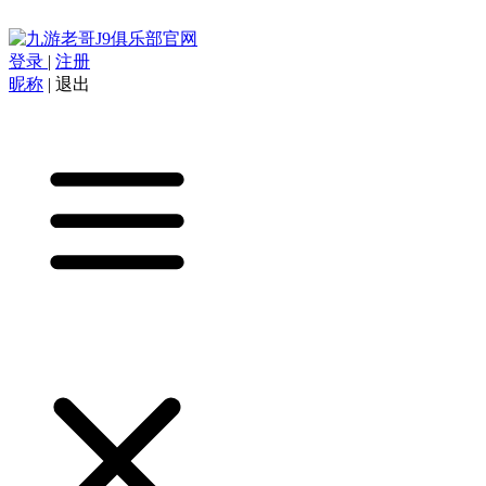
登录
|
注册
昵称
|
退出