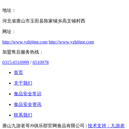
地址：
河北省唐山市玉田县陈家铺乡高文铺村西
网址：
http://www.yzhijing.com
http://www.yzhijing.com
加盟售后服务热线：
0315-6510999
/
6510978
首页
关于我们
食品安全常识
食品安全资讯
联系我们
唐山九游老哥J9俱乐部官网食品有限公司 |
技术支持：九游老