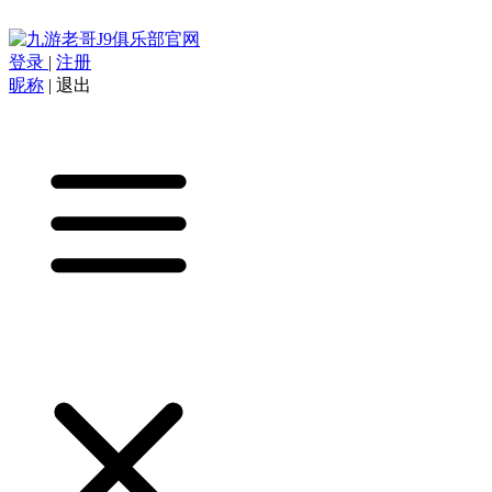
登录
|
注册
昵称
|
退出