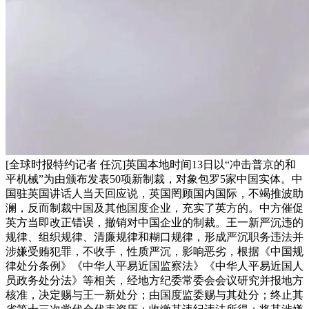
[全球时报特约记者 任沉]英国本地时间13日以“冲击普京的和
平机械”为由颁布发表50项新制裁，对象包罗5家中国实体。中
国驻英国讲话人当天回应说，英国罔顾国内国际，不竭推波助
澜，反而制裁中国及其他国度企业，充实了英方的。中方催促
英方当即改正错误，撤销对中国企业的制裁。王一新严沉违的
规律、组织规律、清廉规律和糊口规律，形成严沉职务违法并
涉嫌受贿犯罪，不收手，性质严沉，影响恶劣，根据《中国规
律处分条例》《中华人平易近国监察法》《中华人平易近国人
员政务处分法》等相关，经地方纪委常委会会议研究并报地方
核准，决定赐与王一新处分；由国度监委赐与其处分；终止其