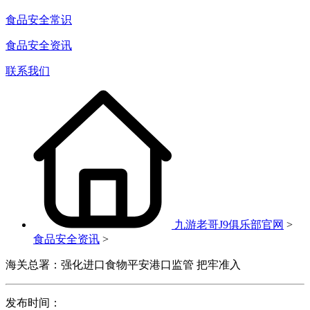
食品安全常识
食品安全资讯
联系我们
九游老哥J9俱乐部官网
>
食品安全资讯
>
海关总署：强化进口食物平安港口监管 把牢准入
发布时间：