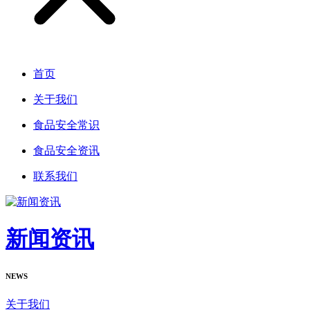
首页
关于我们
食品安全常识
食品安全资讯
联系我们
新闻资讯
NEWS
关于我们