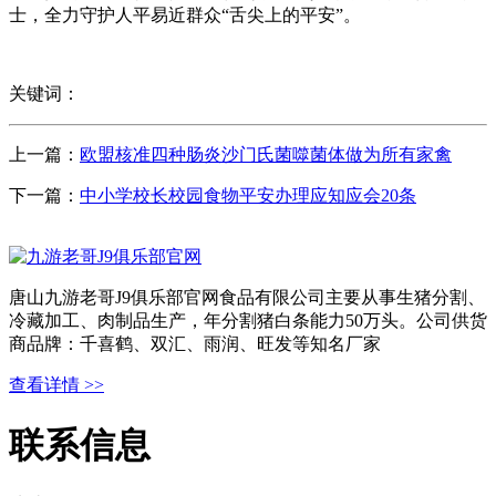
士，全力守护人平易近群众“舌尖上的平安”。
关键词：
上一篇：
欧盟核准四种肠炎沙门氏菌噬菌体做为所有家禽
下一篇：
中小学校长校园食物平安办理应知应会20条
唐山九游老哥J9俱乐部官网食品有限公司主要从事生猪分割、
冷藏加工、肉制品生产，年分割猪白条能力50万头。公司供货
商品牌：千喜鹤、双汇、雨润、旺发等知名厂家
查看详情 >>
联系信息