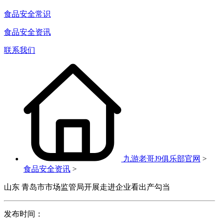
食品安全常识
食品安全资讯
联系我们
九游老哥J9俱乐部官网
>
食品安全资讯
>
山东 青岛市市场监管局开展走进企业看出产勾当
发布时间：