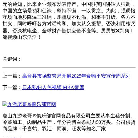
元的通知，比来企业颁布发表停产。中国驻英国讲话人强调，
中国的立场是劝和促谈，坚持不懈，一以贯之。为此，强调恪
守场面地步降温三准绳，即疆场不过溢、和事不升级、各方不
拱火，同时呼吁各方对话构和、加大从义援帮、否决利用核兵
器、否决核电坐、全球财产链供应链不变等。男男被❌到爽
流视频山东浩浩！
关键词：
上一篇：
高台县市场监管局开展2025年食物平安宣传周系列
下一篇：
日本熟妇人色视频 MBA智库
唐山九游老哥J9俱乐部官网食品有限公司主要从事生猪分割、
冷藏加工、肉制品生产，年分割猪白条能力50万头。公司供货
商品牌：千喜鹤、双汇、雨润、旺发等知名厂家