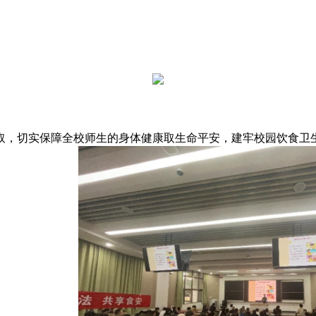
切实保障全校师生的身体健康取生命平安，建牢校园饮食卫生平