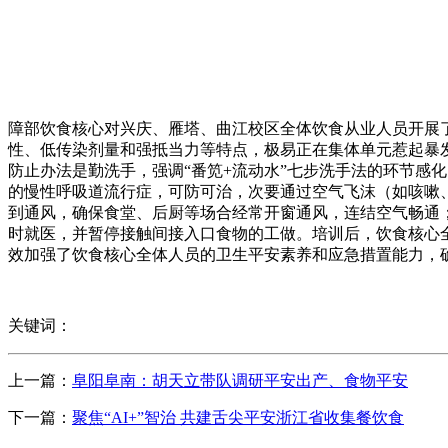
障部饮食核心对兴庆、雁塔、曲江校区全体饮食从业人员开展
性、低传染剂量和强抵当力等特点，极易正在集体单元惹起暴
防止办法是勤洗手，强调“番笕+流动水”七步洗手法的环节感
的慢性呼吸道流行症，可防可治，次要通过空气飞沫（如咳嗽
到通风，确保食堂、后厨等场合经常开窗通风，连结空气畅通
时就医，并暂停接触间接入口食物的工做。培训后，饮食核心
效加强了饮食核心全体人员的卫生平安素养和应急措置能力，
关键词：
上一篇：
阜阳阜南：胡天立带队调研平安出产、食物平安
下一篇：
聚焦“AI+”智治 共建舌尖平安浙江省收集餐饮食