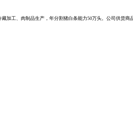
冷藏加工、肉制品生产，年分割猪白条能力50万头。公司供货商