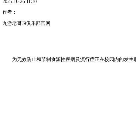
2025-10-26 11:10
作者：
九游老哥J9俱乐部官网
为无效防止和节制食源性疾病及流行症正在校园内的发生取，