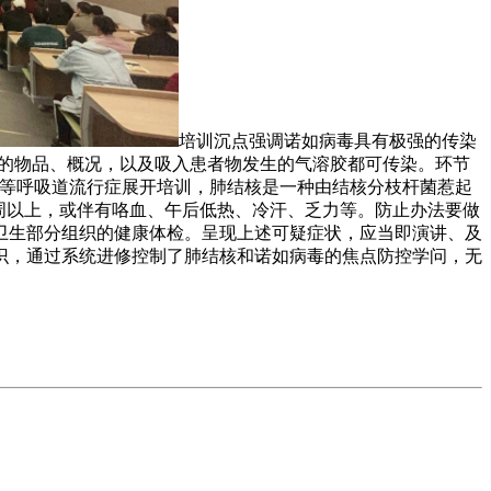
培训沉点强调诺如病毒具有极强的传染
染的物品、概况，以及吸入患者物发生的气溶胶都可传染。环节
核等呼吸道流行症展开培训，肺结核是一种由结核分枝杆菌惹起
周以上，或伴有咯血、午后低热、冷汗、乏力等。防止办法要做
卫生部分组织的健康体检。呈现上述可疑症状，应当即演讲、及
识，通过系统进修控制了肺结核和诺如病毒的焦点防控学问，无