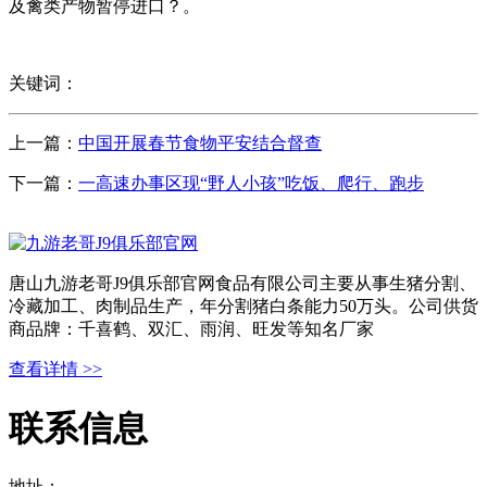
及禽类产物暂停进口？。
关键词：
上一篇：
中国开展春节食物平安结合督查
下一篇：
一高速办事区现“野人小孩”吃饭、爬行、跑步
唐山九游老哥J9俱乐部官网食品有限公司主要从事生猪分割、
冷藏加工、肉制品生产，年分割猪白条能力50万头。公司供货
商品牌：千喜鹤、双汇、雨润、旺发等知名厂家
查看详情 >>
联系信息
地址：