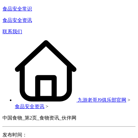
食品安全常识
食品安全资讯
联系我们
九游老哥J9俱乐部官网
>
食品安全资讯
>
中国食物_第2页_食物资讯_伙伴网
发布时间：