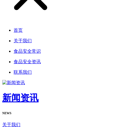
首页
关于我们
食品安全常识
食品安全资讯
联系我们
新闻资讯
NEWS
关于我们