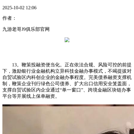
2025-10-02 12:06
作者：
九游老哥J9俱乐部官网
13。鞭策投融资便当化。正在依法合规、风险可控的前提
下，激励银行业金融机构立异科技金融办事模式，不竭提拔对
自贸试验区内科创企业的金融办事程度。完美债券融资支撑机
制，鞭策企业刊行绿色公司债券、扩大出口信用安全笼盖面，
支撑自贸试验区内企业通过“单一窗口”、跨境金融区块链办事
平台等开展线上保单融资。