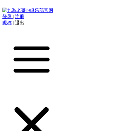
登录
|
注册
昵称
|
退出