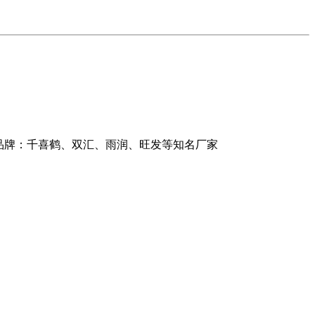
品牌：千喜鹤、双汇、雨润、旺发等知名厂家