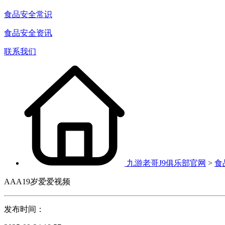
食品安全常识
食品安全资讯
联系我们
九游老哥J9俱乐部官网
>
食
AAA19岁爱爱视频
发布时间：