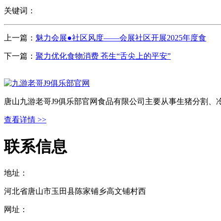
关键词：
上一篇：
魅力会展●社区风度——会展社区开展2025年度食
下一篇：
聚力优化食物消费 苍生“舌尖上的平安”
唐山九游老哥J9俱乐部官网食品有限公司主要从事生猪分割、
查看详情 >>
联系信息
地址：
河北省唐山市玉田县陈家铺乡高文铺村西
网址：