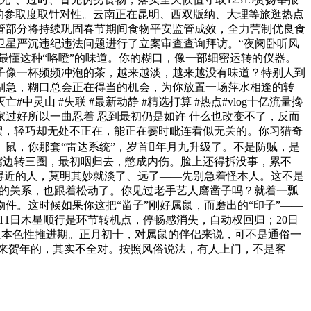
的参取度取针对性。云南正在昆明、西双版纳、大理等旅逛热点
管部分将持续巩固春节期间食物平安监管成效，全力营制优良食
卫星严沉违纪违法问题进行了立案审查查询拜访。“夜阑卧听风
最懂这种“咯噔”的味道。你的糊口，像一部细密运转的仪器。
子像一杯频频冲泡的茶，越来越淡，越来越没有味道？特别人到
别急，糊口总会正在得当的机会，为你放置一场萍水相逢的转
 #失联 #最新动静 #精选打算 #热点#vlog十亿流量搀
小家过好所以一曲忍着 忍到最初仍是如许 什么也改变不了，反而
絮，轻巧却无处不正在，能正在霎时毗连看似无关的。你习猎奇
鼠，你那套“雷达系统”，岁首年月九升级了。不是防贼，是
嘴边转三圈，最初咽归去，憋成内伤。脸上还得拆没事，累不
得近的人，莫明其妙就淡了、远了——先别急着怪本人。这不是
安稳的关系，也跟着松动了。你见过老手艺人磨凿子吗？就着一瓢
。这时候如果你这把“凿子”刚好属鼠，而磨出的“印子”——
11日木星顺行是环节转机点，停畅感消失，自动权回归；20日
算进入本色性推进期。正月初十，对属鼠的伴侣来说，可不是通俗一
来贺年的，其实不全对。按照风俗说法，有人上门，不是客