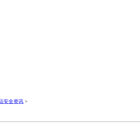
品安全资讯
>