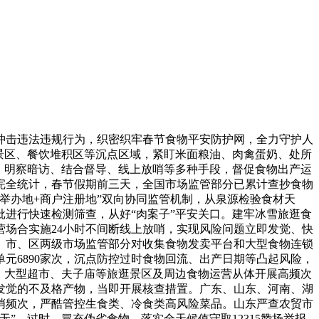
击违法违规行为，织密织牢春节食物平安防护网，全力守护人
景区、餐饮堆积区等沉点区域，紧盯米面粮油、肉禽蛋奶、处所
、明察暗访、结合督导、线上放哨等多种手段，督促食物出产运
完全统计，春节假期前三天，全国市场监管部分已累计查抄食物
会举办地+商户注册地”双向协同监管机制，从泉源检验食材天
进行快速检测筛查，从好“肉案子”平安关口。建牢冰雪旅逛食
场合实施24小时不间断线上放哨，实现风险问题立即发觉、快
控。市、区两级市场监管部分对收集食物发卖平台和大型食物连锁
元6890家次，沉点防控过时食物回流、出产日期等凸起风险，
、大型超市、夫子庙等旅逛景区及周边食物运营从体开展高频次
检发觉的不及格产物，当即开展核查措置。广东、山东、河南、湖
哨频次，严酷管控生食类、冷食类高风险菜品。山东严查农贸市
”、过时、冒充伪劣食物，落实全天候值守取12315赞扬举报