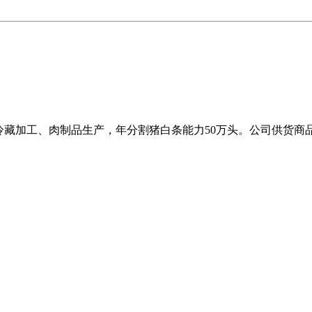
冷藏加工、肉制品生产，年分割猪白条能力50万头。公司供货商