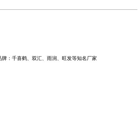
品牌：千喜鹤、双汇、雨润、旺发等知名厂家