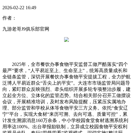
2026-02-22 16:49
作者：
九游老哥J9俱乐部官网
2025年，全市餐饮办事食物平安监督工做严酷落实“四个
最严”要求，“人平易近至上、生命至上”，统筹高质量成长和
全链条监管，深切开展餐饮办事食物平安提拔工程，全力护航
泛博人平易近群众“舌尖上的平安”。大连市市场监管局问题导
向，紧盯群众反映强烈、牵头组织开展多轮专项整治步履，建
立起全方位、立体化的监管态势。结合相关部分召开工做摆设
会议，开展精准培训，及时发布风险提醒，压紧压实属地办
理、部分监管和学校从体等食物平安三方义务。依托“食安辽
宁”平台，实现大食材“来历可溯、去向可逃、质量可控”，累
计发生溯源消息160万余条，中小学校园食堂食材逃溯系统利
用率达100%。出台举报励轨制，立异成立校园食物平安权利
监视员步队，奉行“四督四看”监视模式。深切实施“整洁厨