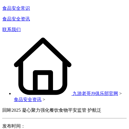
食品安全常识
食品安全资讯
联系我们
九游老哥J9俱乐部官网
>
食品安全资讯
>
回眸2025 凝心聚力强化餐饮食物平安监管 护航泛
发布时间：