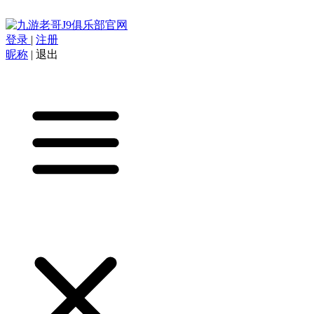
登录
|
注册
昵称
|
退出