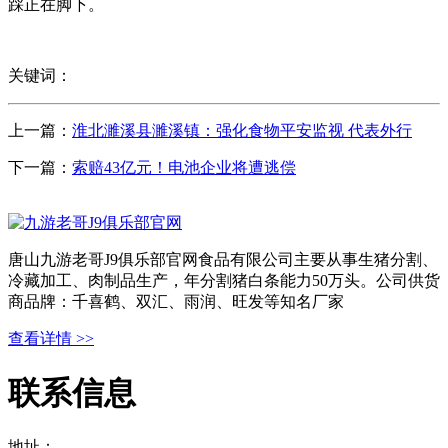
踩正在脚下。
关键词：
上一篇：
淮北濉溪县濉溪镇：强化食物平安监视 代表外行
下一篇：
索赔43亿元！电池企业将遭逃偿
唐山九游老哥J9俱乐部官网食品有限公司主要从事生猪分割、
冷藏加工、肉制品生产，年分割猪白条能力50万头。公司供货
商品牌：千喜鹤、双汇、雨润、旺发等知名厂家
查看详情 >>
联系信息
地址：