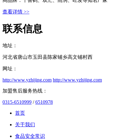
商品牌：千喜鹤、双汇、雨润、旺发等知名厂家
查看详情 >>
联系信息
地址：
河北省唐山市玉田县陈家铺乡高文铺村西
网址：
http://www.yzhijing.com
http://www.yzhijing.com
加盟售后服务热线：
0315-6510999
/
6510978
首页
关于我们
食品安全常识