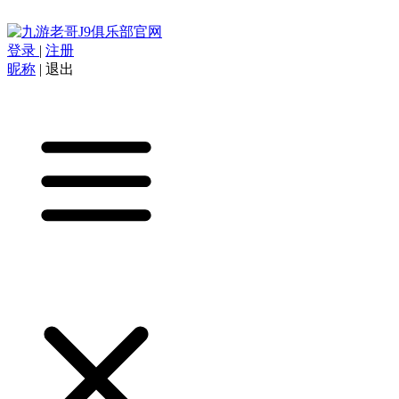
登录
|
注册
昵称
|
退出