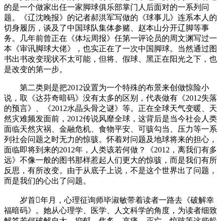
的是一个做家出任一家脚球俱乐部掌门人后面对的一系列问
题。《辽沈晚报》的记者郝洪军写做的《球事儿》连系本人的
切身履历，谈及了中国球队集体参赌、赵本山分开辽脚等事
务。几年前曾正在《体坛周报》任第一评论员的周文渊写过一
本《审讯脚球大佬》，也实正在了一次中国脚球。当然通过图
书出书改变现状不太可能，但将、假球、黑正在阳光之下，也
是改变的第一步。
第二类则是把2012设置为一个特殊的布景来创做惊险小
说，取《达芬奇暗码》没有太多的区别，代表做有《2012失落
的预言》、《2012水晶头骨之谜》等。正在全球天气变暖、天
然灾难频发面前，2012传说风靡全球，这背后是当今社会人类
面临天然灾祸、金融危机、食物平安、可骇勾当、压力等一系
列社会问题之时无力的惊骇。怀着对问题及地球将来的担心，
面临即将到来的2012年，人类该若何做？《2012，离我们有多
远》不像一般的图书那样惹起人们更大的惊骇，而是我们有所
反思，有所改变。由于从底子上说，不是这个世界出了问题，
而是我们的心出了问题。
岁首年月，心理征询师毕淑敏带着读者一路去《破解幸
福暗码》。她从心理学、医学、人文科学的角度，为读者细致
解答若何破解自大、抑郁、焦炙、哀痛、灭亡、惊骇等这些躲