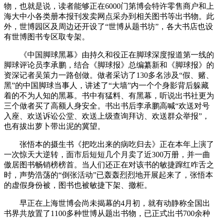
物，也就是说，读者能够正在6000门第博会特许零售商户和上
海大中小各类册本报刊发卖网点采办到相关图书等出书物。此
外，世博园区及周边还开设了“世博从题书坊”，各大书店也设
有世博图书专区取专架。
《中国脚球黑幕》由持久和役正在脚球深度报道第一线的
脚球评论员李承鹏，结合《脚球报》总编纂新和《脚球报》的
资深记者吴策力一路创做。做者采访了130多名涉及“假、赌、
黑”的中国脚球当事人，讲述了“大墙”内一个个身影背后躲藏
着的不为人知的黑幕。书中有猛料、有黑幕，听说出书社更为
三个做者买了高额人身安全。书出书后李承鹏高喊“欢送对号
入座、欢送诉讼公堂、欢送上级查询拜访、欢送群众举报”，
也有拔出萝卜带出泥的冀望。
张悟本的摄生书《把吃出来的病吃归去》正在本年上演了
一次惊天大逆转，面市后短短几个月卖了近300万册，并一曲
傲居图书畅销榜榜首。当人们还正在对该书的敏捷蹿红咋舌之
时，声势浩荡的“倒张活动”已轰轰烈烈地开展起来了，张悟本
的虚假身份被，图书也被敏捷下架、撤柜。
早正在上海世博会尚未揭幕的4月初，就有动静称全国出
书界共放置了1100多种世博从题出书物，已正式出书700余种