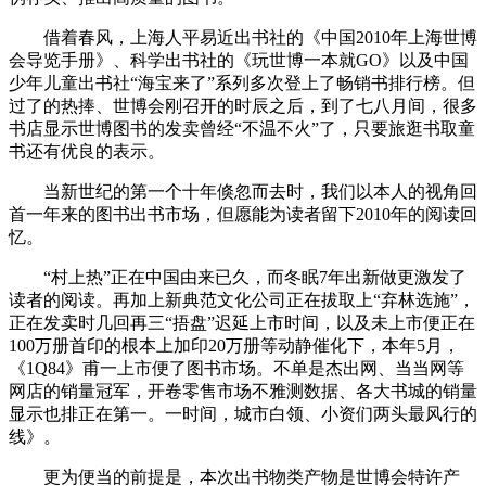
借着春风，上海人平易近出书社的《中国2010年上海世博
会导览手册》、科学出书社的《玩世博一本就GO》以及中国
少年儿童出书社“海宝来了”系列多次登上了畅销书排行榜。但
过了的热捧、世博会刚召开的时辰之后，到了七八月间，很多
书店显示世博图书的发卖曾经“不温不火”了，只要旅逛书取童
书还有优良的表示。
当新世纪的第一个十年倏忽而去时，我们以本人的视角回
首一年来的图书出书市场，但愿能为读者留下2010年的阅读回
忆。
“村上热”正在中国由来已久，而冬眠7年出新做更激发了
读者的阅读。再加上新典范文化公司正在拔取上“弃林选施”，
正在发卖时几回再三“捂盘”迟延上市时间，以及未上市便正在
100万册首印的根本上加印20万册等动静催化下，本年5月，
《1Q84》甫一上市便了图书市场。不单是杰出网、当当网等
网店的销量冠军，开卷零售市场不雅测数据、各大书城的销量
显示也排正在第一。一时间，城市白领、小资们两头最风行的
线》。
更为便当的前提是，本次出书物类产物是世博会特许产