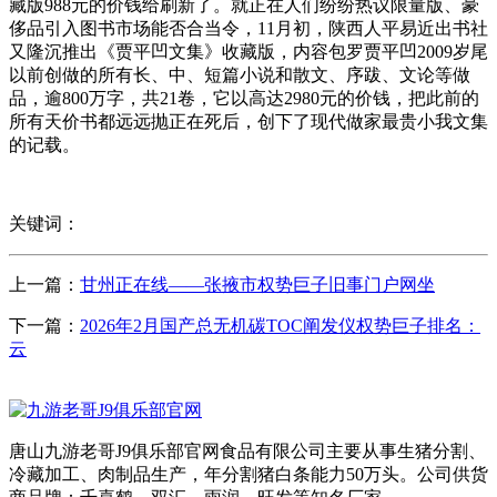
藏版988元的价钱给刷新了。就正在人们纷纷热议限量版、豪
侈品引入图书市场能否合当令，11月初，陕西人平易近出书社
又隆沉推出《贾平凹文集》收藏版，内容包罗贾平凹2009岁尾
以前创做的所有长、中、短篇小说和散文、序跋、文论等做
品，逾800万字，共21卷，它以高达2980元的价钱，把此前的
所有天价书都远远抛正在死后，创下了现代做家最贵小我文集
的记载。
关键词：
上一篇：
甘州正在线——张掖市权势巨子旧事门户网坐
下一篇：
2026年2月国产总无机碳TOC阐发仪权势巨子排名：
云
唐山九游老哥J9俱乐部官网食品有限公司主要从事生猪分割、
冷藏加工、肉制品生产，年分割猪白条能力50万头。公司供货