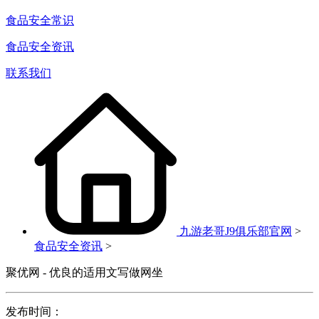
食品安全常识
食品安全资讯
联系我们
九游老哥J9俱乐部官网
>
食品安全资讯
>
聚优网 - 优良的适用文写做网坐
发布时间：