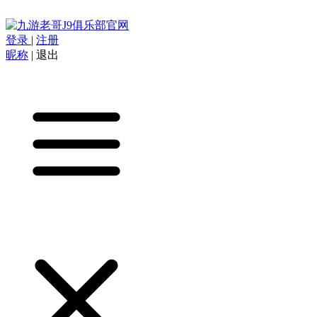
登录
|
注册
昵称
|
退出