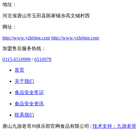
地址：
河北省唐山市玉田县陈家铺乡高文铺村西
网址：
http://www.yzhijing.com
http://www.yzhijing.com
加盟售后服务热线：
0315-6510999
/
6510978
首页
关于我们
食品安全常识
食品安全资讯
联系我们
唐山九游老哥J9俱乐部官网食品有限公司 |
技术支持：九游老哥