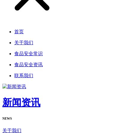
首页
关于我们
食品安全常识
食品安全资讯
联系我们
新闻资讯
NEWS
关于我们