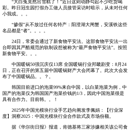
“大白兔竟然出雪糕了！”近日这则动静勾起不少吃货喝
彩。昨日冠生园打假办工做人员接管采访时暗示，从未对任何
小我或。。。
“掺假”从不放过任何名特产：阳澄湖大闸蟹，安溪铁这些
名品都是“者”。。。。
24日，常委会通过了新食物平安法。这部食物平安法一出
台即因其严酷规范的轨制设想被称为“最严食物平安法”。按照
新食物平安。。。
中国暖锅50强沉庆仅13席 全国暖锅行业邦畿剧变：8月24
日，正在召开的第五届中国暖锅财产大会闭幕了。此次大会发
布了中国暖锅品。。？。
韩国目前进口的泡菜99%来自中国，以白菜泡菜为例，中
国产的泡菜仅为韩国国产泡菜价钱的1/3，因此中国泡菜很是
具有合作力。目前韩。。！
2025年中国光模块行业手艺趋向阐发李佩娟：【行业深
度】洞察2025：中国光模块行业合作款式及市场份额。
据《华尔街日报》报道，肯德基将三家涉嫌相关该公司食