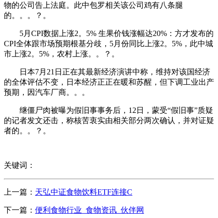
物的公司告上法庭。此中包罗相关该公司鸡有八条腿
的。。。？。
5月CPI数据上涨2。5% 生果价钱涨幅达20%：方才发布的
CPI全体跟市场预期根基分歧，5月份同比上涨2。5%，此中城
市上涨2。5%，农村上涨。。？。
日本7月21日正在其最新经济演讲中称，维持对该国经济
的全体评估不变，日本经济正正在暖和苏醒，但下调工业出产
预期，因汽车厂商。。。
继僵尸肉被曝为假旧事事务后，12日，蒙受“假旧事”质疑
的记者发文还击，称核苦衷实由相关部分两次确认，并对证疑
者的。。？。
关键词：
上一篇：
天弘中证食物饮料ETF连接C
下一篇：
便利食物行业_食物资讯_伙伴网