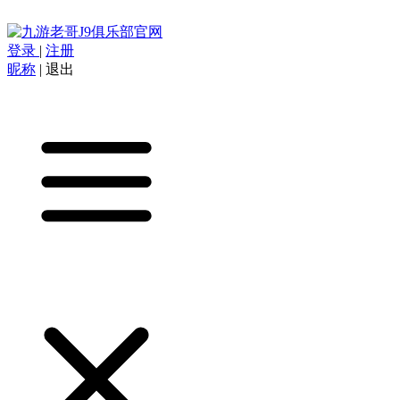
登录
|
注册
昵称
|
退出