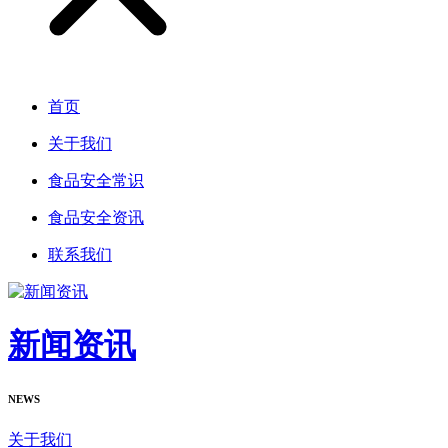
首页
关于我们
食品安全常识
食品安全资讯
联系我们
新闻资讯
NEWS
关于我们