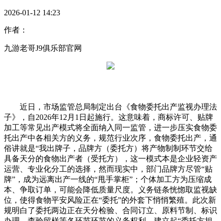
2026-01-12 14:23
作者：
九游老哥J9俱乐部官网
近日，市场监管总局制定出台《食物委托出产监视办理法
子》，自2026年12月1日起施行。这意味着，商标许可、贴牌
加工等常见出产模式将全面纳入同一监管，进一步压实食物委
托出产中各相关方的义务，规范行业次序，食物委托出产，通
俗讲就是“我出牌子，品牌方（委托方）将产物制制环节交给
具备天分的食物出产者（受托方），这一模式本是企业轻资产
运营、专业化分工的选择，然而现实中，部门品牌方尽管“贴
牌”，成为远离出产一线的“甩手掌柜”；个体加工方为压缩成
本、争取订单，可能会降低质量尺度。义务链条恍惚取监视缺
位，使得食物平安风险正在“委托”的外套下悄悄繁殖。此次新
规明白了委托两边正在天分检验、合同订立、原料节制、标识
办理、查验留样等各环节环节的义务权利，建立起“委托方担