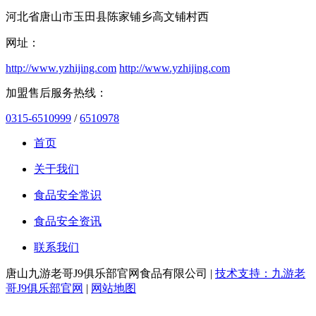
河北省唐山市玉田县陈家铺乡高文铺村西
网址：
http://www.yzhijing.com
http://www.yzhijing.com
加盟售后服务热线：
0315-6510999
/
6510978
首页
关于我们
食品安全常识
食品安全资讯
联系我们
唐山九游老哥J9俱乐部官网食品有限公司 |
技术支持：九游老
哥J9俱乐部官网
|
网站地图