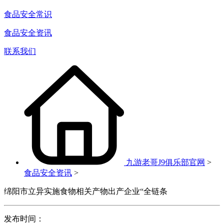
食品安全常识
食品安全资讯
联系我们
九游老哥J9俱乐部官网
>
食品安全资讯
>
绵阳市立异实施食物相关产物出产企业“全链条
发布时间：