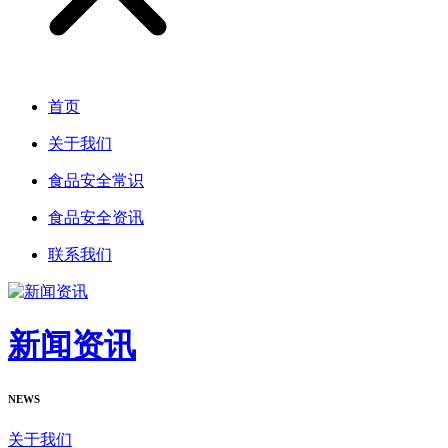
首页
关于我们
食品安全常识
食品安全资讯
联系我们
新闻资讯
NEWS
关于我们