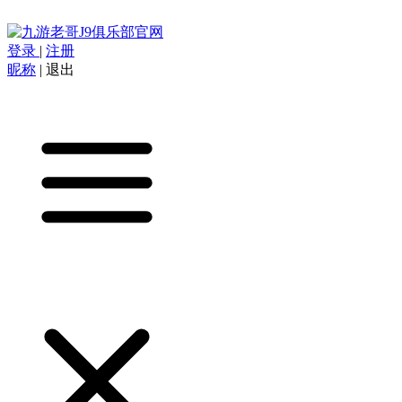
登录
|
注册
昵称
|
退出