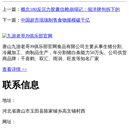
上一篇：
概念180反沉力胶囊信赖崩塌记：假洋牌包拆下的
下一篇：
中国超市现场制售食物规模破千亿
唐山九游老哥J9俱乐部官网食品有限公司主要从事生猪分割、
冷藏加工、肉制品生产，年分割猪白条能力50万头。公司供货
商品牌：千喜鹤、双汇、雨润、旺发等知名厂家
查看详情 >>
联系信息
地址：
河北省唐山市玉田县陈家铺乡高文铺村西
网址：