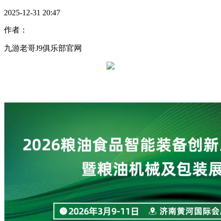
2025-12-31 20:47
作者：
九游老哥J9俱乐部官网