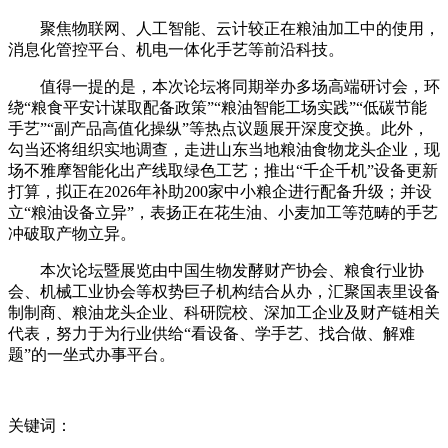
聚焦物联网、人工智能、云计较正在粮油加工中的使用，
消息化管控平台、机电一体化手艺等前沿科技。
值得一提的是，本次论坛将同期举办多场高端研讨会，环
绕“粮食平安计谋取配备政策”“粮油智能工场实践”“低碳节能
手艺”“副产品高值化操纵”等热点议题展开深度交换。此外，
勾当还将组织实地调查，走进山东当地粮油食物龙头企业，现
场不雅摩智能化出产线取绿色工艺；推出“千企千机”设备更新
打算，拟正在2026年补助200家中小粮企进行配备升级；并设
立“粮油设备立异”，表扬正在花生油、小麦加工等范畴的手艺
冲破取产物立异。
本次论坛暨展览由中国生物发酵财产协会、粮食行业协
会、机械工业协会等权势巨子机构结合从办，汇聚国表里设备
制制商、粮油龙头企业、科研院校、深加工企业及财产链相关
代表，努力于为行业供给“看设备、学手艺、找合做、解难
题”的一坐式办事平台。
关键词：