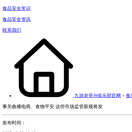
食品安全常识
食品安全资讯
联系我们
九游老哥J9俱乐部官网
>
食
事关曲播电商、食物平安 这些市场监管新规将发
发布时间：