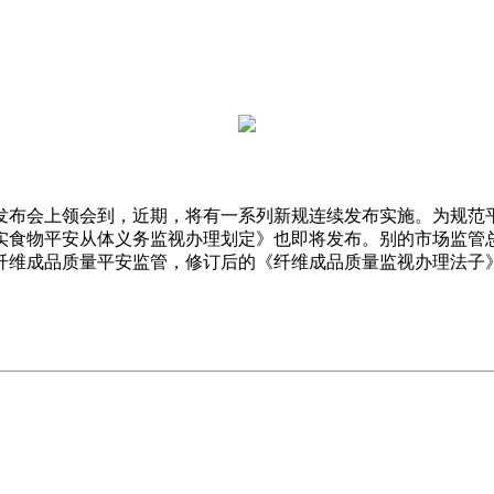
发布会上领会到，近期，将有一系列新规连续发布实施。为规范
实食物平安从体义务监视办理划定》也即将发布。别的市场监管
纤维成品质量平安监管，修订后的《纤维成品质量监视办理法子