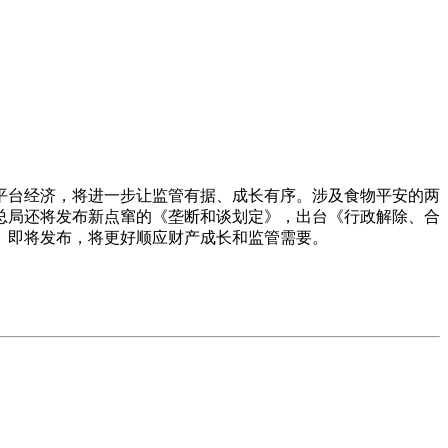
平台经济，将进一步让监管有据、成长有序。涉及食物平安的两
总局还将发布新点窜的《垄断和谈划定》，出台《行政解除、合
》即将发布，将更好顺应财产成长和监管需要。