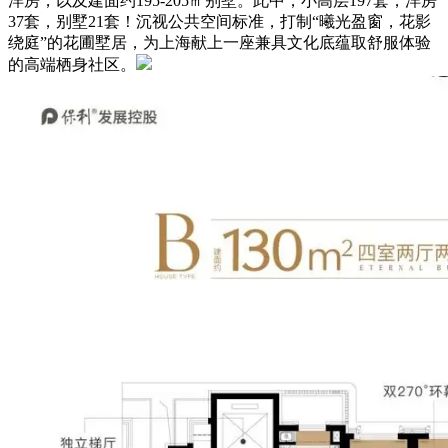
洋房，以及建面约195-205㎡别墅。此中，小高层197套，洋房
37套，别墅21套！沉视公共空间标准，打制“曦光盈窗，花影
绕庭”的花圃墅居，为上海献上一座兼具文化底蕴取舒服体验
的高端栖身社区。