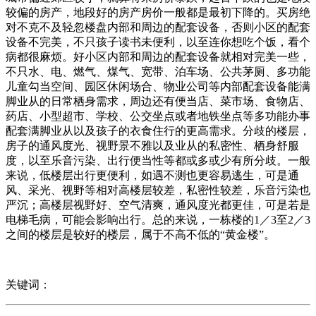
较偏的房产，地段好的房产房价一般都是最初下降的。买房绝
对不克不及轻忽楼盘内部和周边的配套设备，否则小区的配套
设备不完美，不只孩子读书未便利，以至连你想吃个饭，看个
病都很麻烦。好小区内部和周边的配套设备就相对完美一些，
不只水、电、燃气、煤气、宽带、泊车场、公共茅厕、多功能
儿童勾当空间、园区休闲场合、物业公司等内部配套设备能满
脚业从的日常栖身需求，周边还有便当店、菜市场、食物店、
药店、小型超市、学校、公交坐点或者地铁坐点等多功能办事
配套满脚业从以及孩子的衣食住行的更高需求。分歧的楼层，
房子的通风度光、视野景不雅以及业从的私密性、栖身舒服
度，以至乐音污染、出行便当性等都或多或少有所分歧。一般
来说，低楼层出行更便利，如遇不测也更容易逃生，可是通
风、采光、视野等相对高楼层较差，私密性较差，乐音污染也
严沉；高楼层视野好、空气清爽，通风度光都更佳，可是若是
电梯毛病，可能会影响出行。总的来说，一栋楼的1／3至2／3
之间的楼层是较好的楼层，属于不高不低的“黄金楼”。
关键词：