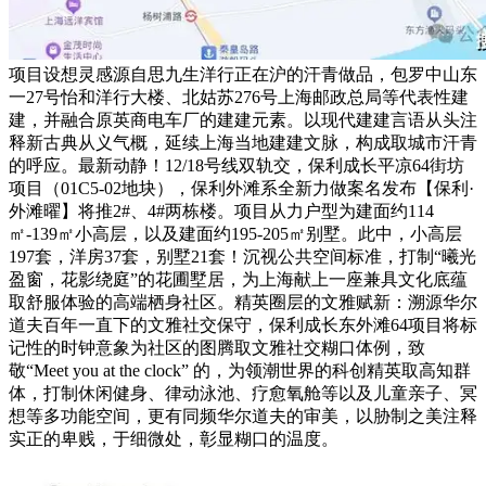
项目设想灵感源自思九生洋行正在沪的汗青做品，包罗中山东
一27号怡和洋行大楼、北姑苏276号上海邮政总局等代表性建
建，并融合原英商电车厂的建建元素。以现代建建言语从头注
释新古典从义气概，延续上海当地建建文脉，构成取城市汗青
的呼应。最新动静！12/18号线双轨交，保利成长平凉64街坊
项目（01C5-02地块），保利外滩系全新力做案名发布【保利·
外滩曜】将推2#、4#两栋楼。项目从力户型为建面约114
㎡-139㎡小高层，以及建面约195-205㎡别墅。此中，小高层
197套，洋房37套，别墅21套！沉视公共空间标准，打制“曦光
盈窗，花影绕庭”的花圃墅居，为上海献上一座兼具文化底蕴
取舒服体验的高端栖身社区。精英圈层的文雅赋新：溯源华尔
道夫百年一直下的文雅社交保守，保利成长东外滩64项目将标
记性的时钟意象为社区的图腾取文雅社交糊口体例，致
敬“Meet you at the clock” 的，为领潮世界的科创精英取高知群
体，打制休闲健身、律动泳池、疗愈氧舱等以及儿童亲子、冥
想等多功能空间，更有同频华尔道夫的审美，以胁制之美注释
实正的卑贱，于细微处，彰显糊口的温度。