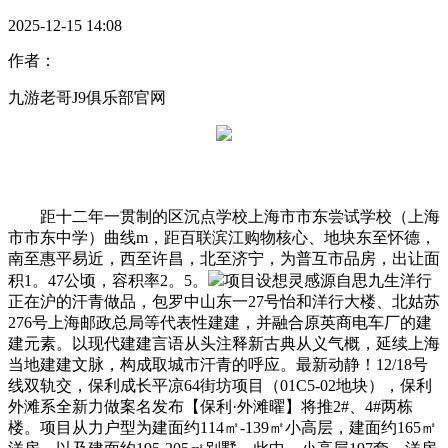
2025-12-15 14:08
作者：
九游老哥J9俱乐部官网
距十二年一贯制的区沉点学校上海市市东尝试学校（上海
市市东中学）曲线m，距百联滨江购物核心、地块东至怀德，
南至惠平易近，西至许昌，北至济宁，为普互市品房，出让面
积1。47公顷，容积率2。5。
项目设想灵感源自思九生洋行
正在沪的汗青做品，包罗中山东一27号怡和洋行大楼、北姑苏
276号上海邮政总局等代表性建建，并融合原英商电车厂的建
建元素。以现代建建言语从头注释新古典从义气概，延续上海
当地建建文脉，构成取城市汗青的呼应。最新动静！12/18号
线双轨交，保利成长平凉64街坊项目（01C5-02地块），保利
外滩系全新力做案名发布【保利·外滩曜】将推2#、4#两栋
楼。项目从力户型为建面约114㎡-139㎡小高层，建面约165㎡