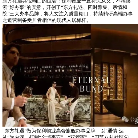
东方礼遇共悦糊口的恒奢：保利物业一直持久从义，不竭摸
索“好办事”的实意，开创了“东方礼遇、四时雅集、亲情和
院”三大办事品牌，将人文注入质量糊口，持续精研高端办事
之道营制备受居者相信的现代人居标杆。
“东方礼遇”做为保利物业高奢旗舰办事品牌，以“通情·达
礼”为内涵，打制“全域平安”、“双管家”、“四节八礼社区勾