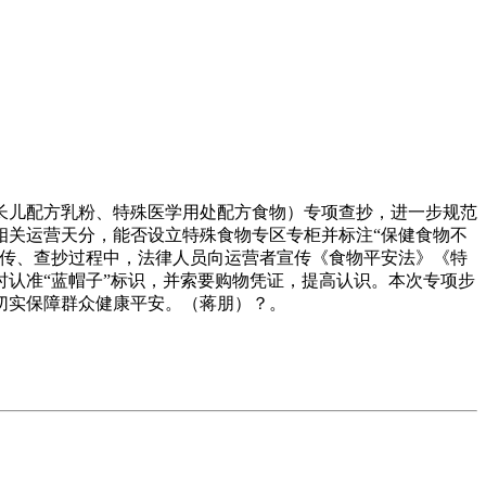
儿配方乳粉、特殊医学用处配方食物）专项查抄，进一步规范
相关运营天分，能否设立特殊食物专区专柜并标注“保健食物不
宣传、查抄过程中，法律人员向运营者宣传《食物平安法》《特
认准“蓝帽子”标识，并索要购物凭证，提高认识。本次专项步
切实保障群众健康平安。（蒋朋）？。