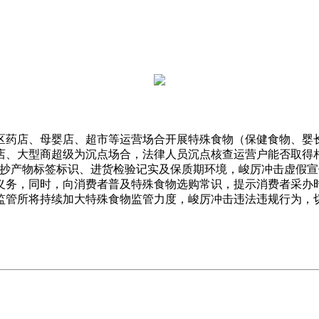
药店、母婴店、超市等运营场合开展特殊食物（保健食物、婴长
店、大型商超级为沉点场合，法律人员沉点核查运营户能否取得
查抄产物标签标识、进货检验记实及保质期环境，峻厉冲击虚假
义务，同时，向消费者普及特殊食物选购常识，提示消费者采办时
场监管所将持续加大特殊食物监管力度，峻厉冲击违法违规行为，