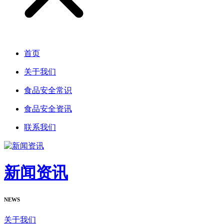
首页
关于我们
食品安全常识
食品安全资讯
联系我们
新闻资讯
NEWS
关于我们