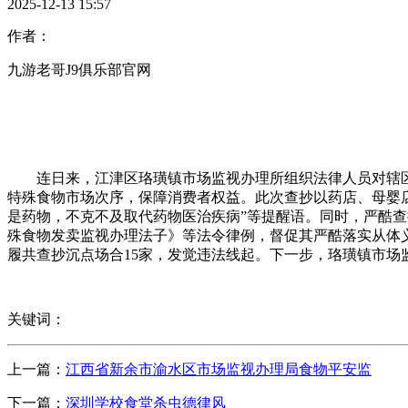
2025-12-13 15:57
作者：
九游老哥J9俱乐部官网
连日来，江津区珞璜镇市场监视办理所组织法律人员对辖区
特殊食物市场次序，保障消费者权益。此次查抄以药店、母婴
是药物，不克不及取代药物医治疾病”等提醒语。同时，严酷
殊食物发卖监视办理法子》等法令律例，督促其严酷落实从体
履共查抄沉点场合15家，发觉违法线起。下一步，珞璜镇市
关键词：
上一篇：
江西省新余市渝水区市场监视办理局食物平安监
下一篇：
深圳学校食堂杀虫德律风