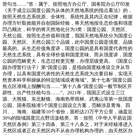
营勾当……”答：属于。按照地方办公厅、国务院办公厅印发
《关于成立以国度公园为从体的天然地系统的指点看法》的，
按照天然生态系统原、全体性、系统性及其内正在纪律，根据
办理方针取效能并自创国际经验，将天然地按生态价值和强度
凹凸顺次，科学的将天然地化分为3类：国度公园、天然区、
天然公园。按照生态价值和强度，我国天然地系统分为国度公
园、天然区、天然公园三个品级，此中国度公园是强度、品级
最高的。从生态价值角度讲，国度公园的是具有国度代表性的
天然生态系统，具有全球价值和国度意味。而从强度讲，国度
公园的范畴更大，生态过程更完整，办理层级更高。《国度公
园办理暂行法子》第“国度公园，是指由国度核准设立并从导
办理，以具有国度代表性的天然生态系统为次要目标，实现天
然资本科学和操纵的特定陆域或者海域”。第十七条“国度公园
焦点区准绳上报酬勾当……”第十八条“国度公园一般节制区开
辟性、出产性扶植勾当……”。2021年，我国正式设立三江
源、大熊猫、东北豺狼、海南热带雨林、武夷山等第一批国度
公园。国务院核准5个国度公园设立方案，范畴涉及青海、四
川、、海南、福建等10个省份，面积达23万平方公里，涵盖近
30%的陆域国度沉点野活泼植类。答：按照《中华人平易近国
天然区条例》第三十四条、第三十八条之，对于未经核准进入
天然区或者正在天然区内不从命办理机构办理的，由天然区办