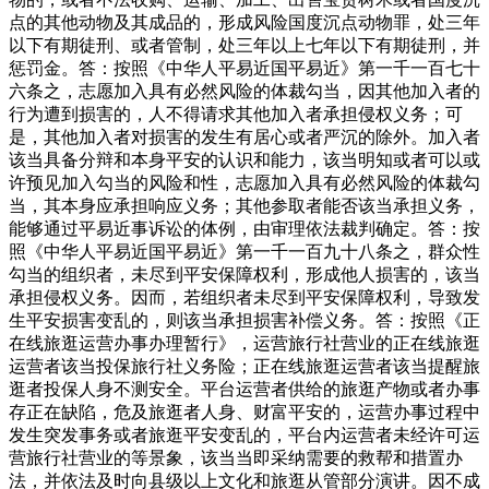
点的其他动物及其成品的，形成风险国度沉点动物罪，处三年
以下有期徒刑、或者管制，处三年以上七年以下有期徒刑，并
惩罚金。答：按照《中华人平易近国平易近》第一千一百七十
六条之，志愿加入具有必然风险的体裁勾当，因其他加入者的
行为遭到损害的，人不得请求其他加入者承担侵权义务；可
是，其他加入者对损害的发生有居心或者严沉的除外。加入者
该当具备分辩和本身平安的认识和能力，该当明知或者可以或
许预见加入勾当的风险和性，志愿加入具有必然风险的体裁勾
当，其本身应承担响应义务；其他参取者能否该当承担义务，
能够通过平易近事诉讼的体例，由审理依法裁判确定。答：按
照《中华人平易近国平易近》第一千一百九十八条之，群众性
勾当的组织者，未尽到平安保障权利，形成他人损害的，该当
承担侵权义务。因而，若组织者未尽到平安保障权利，导致发
生平安损害变乱的，则该当承担损害补偿义务。答：按照《正
在线旅逛运营办事办理暂行》，运营旅行社营业的正在线旅逛
运营者该当投保旅行社义务险；正在线旅逛运营者该当提醒旅
逛者投保人身不测安全。平台运营者供给的旅逛产物或者办事
存正在缺陷，危及旅逛者人身、财富平安的，运营办事过程中
发生突发事务或者旅逛平安变乱的，平台内运营者未经许可运
营旅行社营业的等景象，该当当即采纳需要的救帮和措置办
法，并依法及时向县级以上文化和旅逛从管部分演讲。因不成