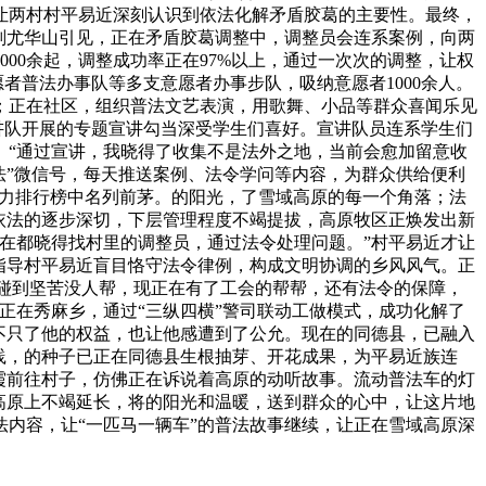
让两村村平易近深刻认识到依法化解矛盾胶葛的主要性。最终，
委副尤华山引见，正在矛盾胶葛调整中，调整员会连系案例，向两
00余起，调整成功率正在97%以上，通过一次次的调整，让权
者普法办事队等多支意愿者办事步队，吸纳意愿者1000余人。
；正在社区，组织普法文艺表演，用歌舞、小品等群众喜闻乐见
讲队开展的专题宣讲勾当深受学生们喜好。宣讲队员连系学生们
。“通过宣讲，我晓得了收集不是法外之地，当前会愈加留意收
法”微信号，每天推送案例、法令学问等内容，为群众供给便利
影响力排行榜中名列前茅。的阳光，了雪域高原的每一个角落；法
依法的逐步深切，下层管理程度不竭提拔，高原牧区正焕发出新
在都晓得找村里的调整员，通过法令处理问题。”村平易近才让
指导村平易近盲目恪守法令律例，构成文明协调的乡风风气。正
输碰到坚苦没人帮，现正在有了工会的帮帮，还有法令的保障，
正在秀麻乡，通过“三纵四横”警司联动工做模式，成功化解了
不只了他的权益，也让他感遭到了公允。现在的同德县，已融入
践，的种子已正在同德县生根抽芽、开花成果，为平易近族连
霞前往村子，仿佛正在诉说着高原的动听故事。流动普法车的灯
高原上不竭延长，将的阳光和温暖，送到群众的心中，让这片地
内容，让“一匹马一辆车”的普法故事继续，让正在雪域高原深