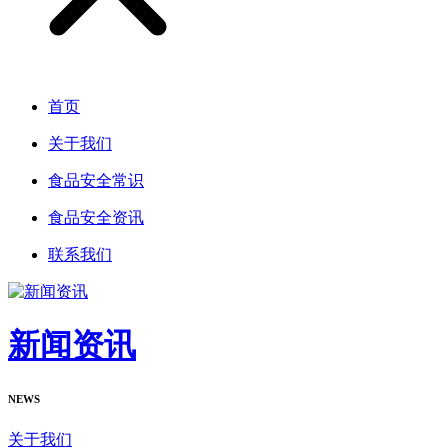
首页
关于我们
食品安全常识
食品安全资讯
联系我们
新闻资讯
NEWS
关于我们