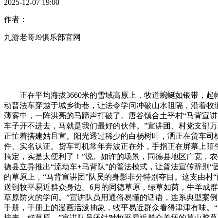
2025-12-07 19:00
作者：
九游老哥J9俱乐部官网
正在平均海拔3660米的雪域高原上，牧道蜿蜒如银带，起
动普法车穿越于城乡街巷，让法令学问冲破山水阻隔，沿着牧
薄雾中，一阵洪亮的马蹄声打破了。唐谷镇合土乎村“马背宣讲
车子开不进去，马就是我们最好的伙伴。”宣讲团、村党支部万
正忙着搭建姑且宣。阳光透过稀少的白杨树叶，洒正在货车司机
件、实名认证。货车司机常年奔波正在外，手指正在屏幕上陌
搞定，实是太便利了！”说。如许的场景，同德县地区广宽，农
德县立异推出“流动车+马背队”的普法模式，让普法宣传辞别
的草原上，“马背宣讲团”队员的身影非分特别夺目。这支由村
送到牧平易近群众身边。6月的同德草原，绿草如茵，牛羊成
草原防火的学问。”宣讲队员用通俗易懂的话语，连系典型案例
手册，手册上的漫画活泼抽象，牧平易近群众看得津津有味。“
按来，好草原。”宣讲队员还针对牧平易近群众关怀的草山胶葛