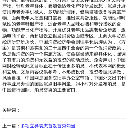
产物。针对老年群体，要加强适老化产物研发设想，沉点开辟
使用养老办事机械人、多功能护理床、健康监测设备等急需产
物。面向老年人质量糊口需要，推出兼具舒服性、功能性和时
髦性的老年鞋服产物，适合老年人品味吞咽和养分接收的食
物、功能型日化产物等。开展优良老年用品惠老帮企步履，激
励电商平台、商超级设立银发消费版面或专区。工商大学贸易
经济研究所所长、中国消费经济学会副理事长洪涛认为，《方
案》是贯彻和落实党的二十届四中全会的第一个促消费政策，
也是促消费的第一个实施方案。使命摆设越来越具体化，强调
了有潜力的消费和无效益的投资的联动成长。免责声明：中国
网财经转载此文目标正在于传送更多消息，不代表本网的概念
和立场。文章内容仅供参考，不形成投资。投资者据此操做，
风险自担。中国网是国务院旧事办公室带领，中国外文出书刊
行事业局办理的国度沉点旧事网坐。24小时对外发布消息，是
中国进行国际、消息交换的主要窗口。
关键词：
上一篇：
多项立异表态首发首秀勾当