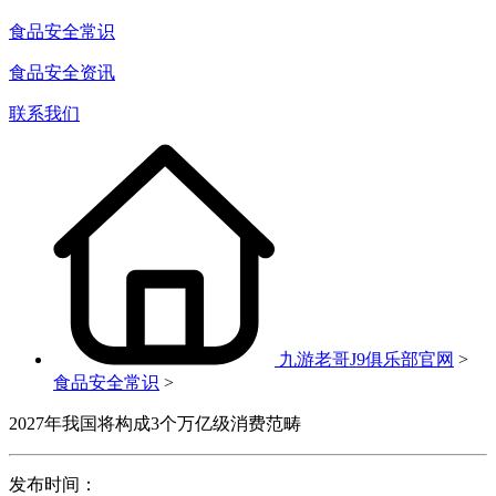
食品安全常识
食品安全资讯
联系我们
九游老哥J9俱乐部官网
>
食品安全常识
>
2027年我国将构成3个万亿级消费范畴
发布时间：