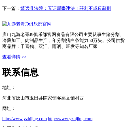
下一篇：
靖远县法院：无证屠宰违法！获利不成反获刑
唐山九游老哥J9俱乐部官网食品有限公司主要从事生猪分割、
冷藏加工、肉制品生产，年分割猪白条能力50万头。公司供货
商品牌：千喜鹤、双汇、雨润、旺发等知名厂家
查看详情 >>
联系信息
地址：
河北省唐山市玉田县陈家铺乡高文铺村西
网址：
http://www.yzhijing.com
http://www.yzhijing.com