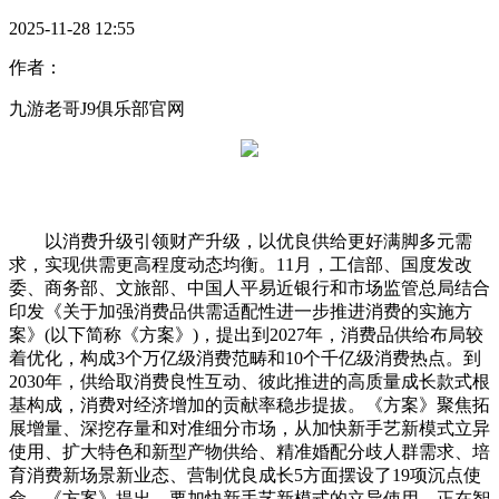
2025-11-28 12:55
作者：
九游老哥J9俱乐部官网
以消费升级引领财产升级，以优良供给更好满脚多元需
求，实现供需更高程度动态均衡。11月，工信部、国度发改
委、商务部、文旅部、中国人平易近银行和市场监管总局结合
印发《关于加强消费品供需适配性进一步推进消费的实施方
案》(以下简称《方案》)，提出到2027年，消费品供给布局较
着优化，构成3个万亿级消费范畴和10个千亿级消费热点。到
2030年，供给取消费良性互动、彼此推进的高质量成长款式根
基构成，消费对经济增加的贡献率稳步提拔。《方案》聚焦拓
展增量、深挖存量和对准细分市场，从加快新手艺新模式立异
使用、扩大特色和新型产物供给、精准婚配分歧人群需求、培
育消费新场景新业态、营制优良成长5方面摆设了19项沉点使
命。《方案》提出，要加快新手艺新模式的立异使用，正在智