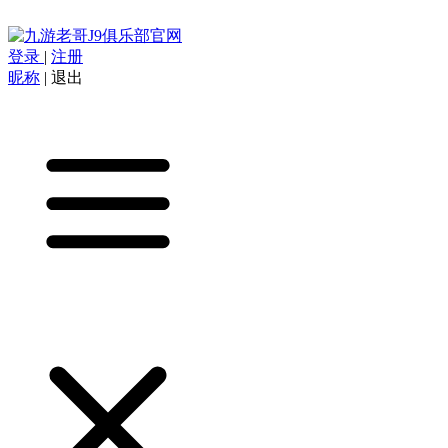
登录
|
注册
昵称
|
退出