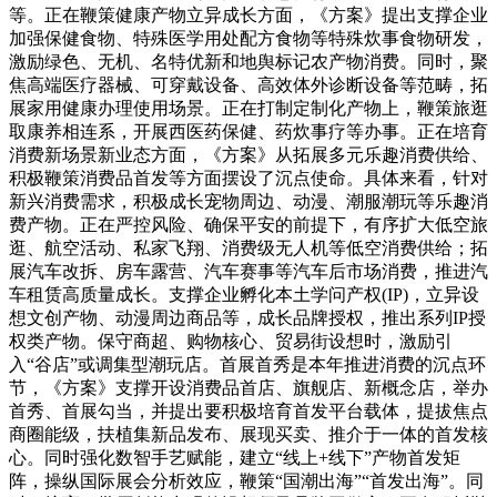
等。正在鞭策健康产物立异成长方面，《方案》提出支撑企业
加强保健食物、特殊医学用处配方食物等特殊炊事食物研发，
激励绿色、无机、名特优新和地舆标记农产物消费。同时，聚
焦高端医疗器械、可穿戴设备、高效体外诊断设备等范畴，拓
展家用健康办理使用场景。正在打制定制化产物上，鞭策旅逛
取康养相连系，开展西医药保健、药炊事疗等办事。正在培育
消费新场景新业态方面，《方案》从拓展多元乐趣消费供给、
积极鞭策消费品首发等方面摆设了沉点使命。具体来看，针对
新兴消费需求，积极成长宠物周边、动漫、潮服潮玩等乐趣消
费产物。正在严控风险、确保平安的前提下，有序扩大低空旅
逛、航空活动、私家飞翔、消费级无人机等低空消费供给；拓
展汽车改拆、房车露营、汽车赛事等汽车后市场消费，推进汽
车租赁高质量成长。支撑企业孵化本土学问产权(IP)，立异设
想文创产物、动漫周边商品等，成长品牌授权，推出系列IP授
权类产物。保守商超、购物核心、贸易街设想时，激励引
入“谷店”或调集型潮玩店。首展首秀是本年推进消费的沉点环
节，《方案》支撑开设消费品首店、旗舰店、新概念店，举办
首秀、首展勾当，并提出要积极培育首发平台载体，提拔焦点
商圈能级，扶植集新品发布、展现买卖、推介于一体的首发核
心。同时强化数智手艺赋能，建立“线上+线下”产物首发矩
阵，操纵国际展会分析效应，鞭策“国潮出海”“首发出海”。同