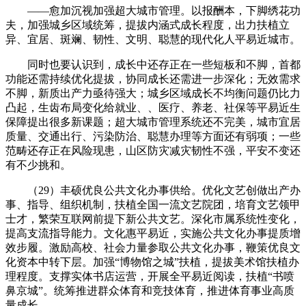
——愈加沉视加强超大城市管理。以报酬本，下脚绣花功
夫，加强城乡区域统筹，提拔内涵式成长程度，出力扶植立
异、宜居、斑斓、韧性、文明、聪慧的现代化人平易近城市。
同时也要认识到，成长中还存正在一些短板和不脚，首都
功能还需持续优化提拔，协同成长还需进一步深化；无效需求
不脚，新质出产力亟待强大；城乡区域成长不均衡问题仍比力
凸起，生齿布局变化给就业、、医疗、养老、社保等平易近生
保障提出很多新课题；超大城市管理系统还不完美，城市宜居
质量、交通出行、污染防治、聪慧办理等方面还有弱项；一些
范畴还存正在风险现患，山区防灾减灾韧性不强，平安不变还
有不少挑和。
（29）丰硕优良公共文化办事供给。优化文艺创做出产办
事、指导、组织机制，扶植全国一流文艺院团，培育文艺领甲
士才，繁荣互联网前提下新公共文艺。深化市属系统性变化，
提高支流指导能力。文化惠平易近，实施公共文化办事提质增
效步履。激励高校、社会力量参取公共文化办事，鞭策优良文
化资本中转下层。加强“博物馆之城”扶植，提拔美术馆扶植办
理程度。支撑实体书店运营，开展全平易近阅读，扶植“书喷
鼻京城”。统筹推进群众体育和竞技体育，推进体育事业高质
量成长。