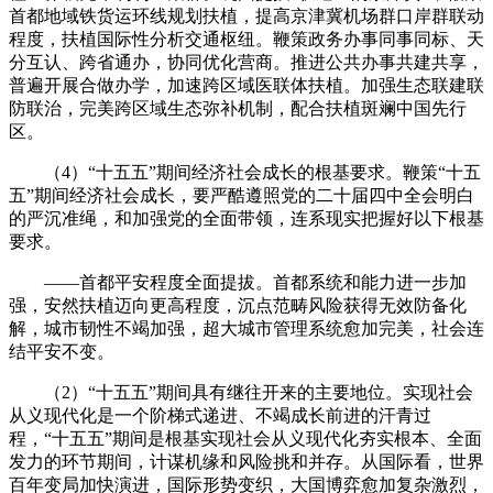
首都地域铁货运环线规划扶植，提高京津冀机场群口岸群联动
程度，扶植国际性分析交通枢纽。鞭策政务办事同事同标、天
分互认、跨省通办，协同优化营商。推进公共办事共建共享，
普遍开展合做办学，加速跨区域医联体扶植。加强生态联建联
防联治，完美跨区域生态弥补机制，配合扶植斑斓中国先行
区。
（4）“十五五”期间经济社会成长的根基要求。鞭策“十五
五”期间经济社会成长，要严酷遵照党的二十届四中全会明白
的严沉准绳，和加强党的全面带领，连系现实把握好以下根基
要求。
——首都平安程度全面提拔。首都系统和能力进一步加
强，安然扶植迈向更高程度，沉点范畴风险获得无效防备化
解，城市韧性不竭加强，超大城市管理系统愈加完美，社会连
结平安不变。
（2）“十五五”期间具有继往开来的主要地位。实现社会
从义现代化是一个阶梯式递进、不竭成长前进的汗青过
程，“十五五”期间是根基实现社会从义现代化夯实根本、全面
发力的环节期间，计谋机缘和风险挑和并存。从国际看，世界
百年变局加快演进，国际形势变织，大国博弈愈加复杂激烈，