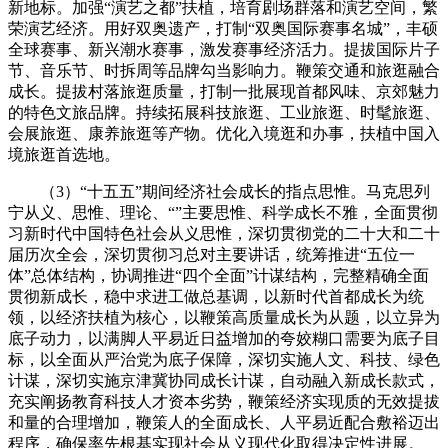
新地标。加强“演艺之都”扶植，培育剧场群落和演艺空间，繁
荣演艺经济。用好双奥遗产，打制“双奥国际赛事名城”，丰硕
全球赛事、新兴潮水赛事，激发赛事经济活力。提拔国际片子
节、音乐节、时拆周等品牌勾当影响力。鞭策交通和旅逛融合
成长。提拔村落旅逛质量，打制一批展现首都风味、京郊魅力
的特色文旅品牌。持续拓展科技旅逛、工业旅逛、时髦旅逛、
会展旅逛、康养旅逛等产物。优化入境逛和办事，扶植中国入
境旅逛首选地。
（3）“十五五”期间经济社会成长的指点思惟。马克思列
宁从义、思惟、理论、“”主要思惟、科学成长不雅，全面贯彻
习新时代中国特色社会从义思惟，深切贯彻党的二十大和二十
届历次全会，深切贯彻习总对主要讲话，统筹推进“五位一
体”总体结构，协调推进“四个全面”计谋结构，完整精确全面
贯彻新成长，稳中求进工做总基调，以新时代首都成长为统
领，以经济扶植为核心，以鞭策高质量成长为从题，以立异为
底子动力，以满脚人平易近日益增加的夸姣糊口需要为底子目
标，以全面从严治党为底子保障，深切实施人文、科技、绿色
计谋，深切实施京津冀协同成长计谋，自动融入新成长款式，
充实阐扬教育科技人才资本劣势，鞭策经济实现质的无效提拔
和量的合理增加，鞭策人的全面成长、人平易近配合敷裕迈出
程序，确保率先根基实现社会从义现代化取得决定性进展。