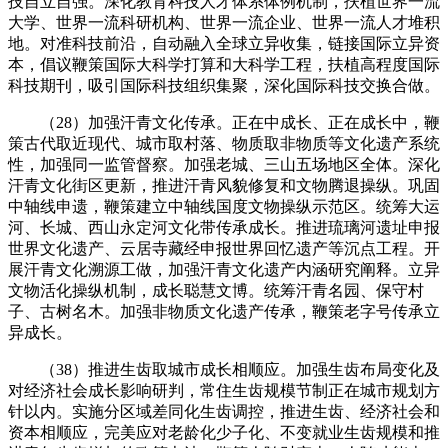
技自立自强。深化教育科技人才体系体例机制，扶植世界一流
大学、世界一流科研机构、世界一流企业、世界一流人才堆积
地。对准科技前沿，自动融入全球立异收集，链接国际立异资
本，倡议鞭策国际大科学打算和大科学工程，扶植高程度国际
科技期刊，吸引国际科技组织集聚，深化国际科技交换合做。
（28）加强汗青文化传承。正在中成长、正在成长中，鞭
策古代取近现代、城市取村落、物质取非物质等文化遗产系统
性，加强同一监管督察。加强老城、三山五场地区全体。深化
汗青文化街区更新，推进汗青风貌修复和文物腾退操纵。巩固
中轴线申遗，鞭策建立中轴线国度文物操纵示范区。统筹大运
河、长城、西山永定河文化带传承成长。推进琉璃河遗址申报
世界文化遗产、云居寺藏经申报世界回忆遗产等沉点工程。开
展汗青文化溯源工做，加强汗青文化遗产内涵研究阐释。立异
文物活化操纵机制，成长聪慧文博。统筹汗青名园、保守村
子、古树名木。加强非物质文化遗产传承，鞭策老字号传承立
异成长。
（38）推进生齿取城市成长相顺应。加强生齿布局变化及
对经济社会成长影响研判，常住生齿规模节制正在城市规划方
针以内。实施分区域差同化生齿调控，推进生齿、经济社会和
资本相顺应，完美应对老龄化少子化、不变就业生齿规模和推