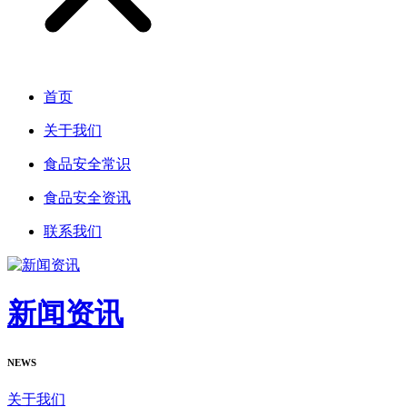
首页
关于我们
食品安全常识
食品安全资讯
联系我们
新闻资讯
NEWS
关于我们