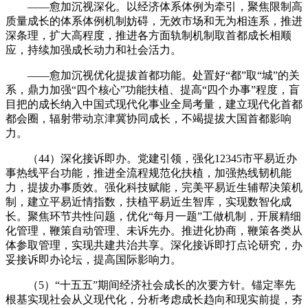
——愈加沉视深化。以经济体系体例为牵引，聚焦限制高
质量成长的体系体例机制妨碍，无效市场和无为相连系，推进
深条理，扩大高程度，推进各方面轨制机制取首都成长相顺
应，持续加强成长动力和社会活力。
——愈加沉视优化提拔首都功能。处置好“都”取“城”的关
系，鼎力加强“四个核心”功能扶植、提高“四个办事”程度，盲
目把的成长纳入中国式现代化事业全局考量，建立现代化首都
都会圈，辐射带动京津冀协同成长，不竭提拔大国首都影响
力。
（44）深化接诉即办。党建引领，强化12345市平易近办
事热线平台功能，推进全流程规范化扶植，加强热线韧机能
力，提拔办事质效。强化科技赋能，完美平易近生辅帮决策机
制，建立平易近情指数，扶植平易近生智库，实现数智化成
长。聚焦环节共性问题，优化“每月一题”工做机制，开展精细
化管理，鞭策自动管理、未诉先办。推进化协商，鞭策各类从
体参取管理，实现共建共治共享。深化接诉即打点论研究，办
妥接诉即办论坛，提高国际影响力。
（5）“十五五”期间经济社会成长的次要方针。锚定率先
根基实现社会从义现代化，分析考虑成长趋向和现实前提，夯