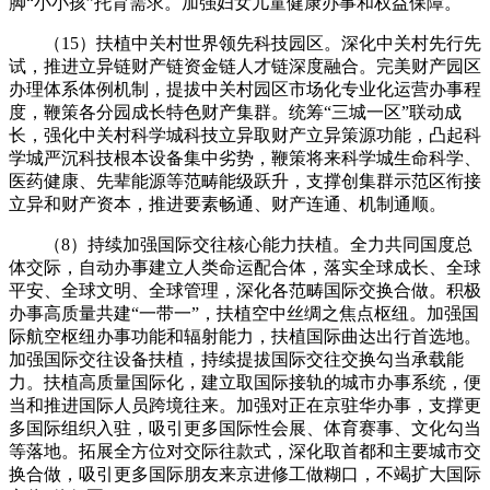
脚“小小孩”托育需求。加强妇女儿童健康办事和权益保障。
（15）扶植中关村世界领先科技园区。深化中关村先行先
试，推进立异链财产链资金链人才链深度融合。完美财产园区
办理体系体例机制，提拔中关村园区市场化专业化运营办事程
度，鞭策各分园成长特色财产集群。统筹“三城一区”联动成
长，强化中关村科学城科技立异取财产立异策源功能，凸起科
学城严沉科技根本设备集中劣势，鞭策将来科学城生命科学、
医药健康、先辈能源等范畴能级跃升，支撑创集群示范区衔接
立异和财产资本，推进要素畅通、财产连通、机制通顺。
（8）持续加强国际交往核心能力扶植。全力共同国度总
体交际，自动办事建立人类命运配合体，落实全球成长、全球
平安、全球文明、全球管理，深化各范畴国际交换合做。积极
办事高质量共建“一带一”，扶植空中丝绸之焦点枢纽。加强国
际航空枢纽办事功能和辐射能力，扶植国际曲达出行首选地。
加强国际交往设备扶植，持续提拔国际交往交换勾当承载能
力。扶植高质量国际化，建立取国际接轨的城市办事系统，便
当和推进国际人员跨境往来。加强对正在京驻华办事，支撑更
多国际组织入驻，吸引更多国际性会展、体育赛事、文化勾当
等落地。拓展全方位对交际往款式，深化取首都和主要城市交
换合做，吸引更多国际朋友来京进修工做糊口，不竭扩大国际