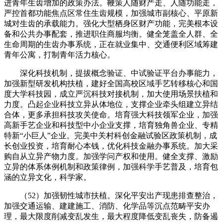
进青年生齿增加的政策办法。鞭策人随财产走、人随功能走，
严控首都功能焦点区常住生齿规模，加强城市副核心、平原新
城对生齿的承载能力。强化大型栖身区财产功能，完美根本设
备和公共办事配套，推进职住商服均衡。健全笼盖全人群、全
生命周期的生齿办事系统，正在就业集中、交通便利区域筹建
青年公寓，打制青年活力核心。
深化科技机制，提拔概念验证、中试验证平台办事能力，
加强新型研发机构扶植，建好全国高校区域手艺转移核心和国
度大学科技园，成立严沉科技对接机制，加大使用场景扶植和
力度。凸起企业科技立异从体地位，支撑企业牵头组建立异结
合体，更多承担科技攻关使命。培育强大科技领军企业，加强
高新手艺企业和科技型中小企业支撑，培育独角兽企业、专精
特新“小巨人”企业。完美中关村科创金融试验区政策机制，成
长创业投资，培育耐心本钱，优化科技金融办事系统。加大采
购自从立异产物力度。加强学问产权和使用。健全支撑、激励
立异的体系体例机制和政策律例，加强科学手艺普及，培育包
涵的立异文化，科学家。
（52）加强韧性城市扶植。深化平安出产现患排查整治，
加强交通运输、建建施工、消防、化学品等沉点范畴平安办
理，最大限度削减变乱发生，最大程度降低变乱丧失，防备遏