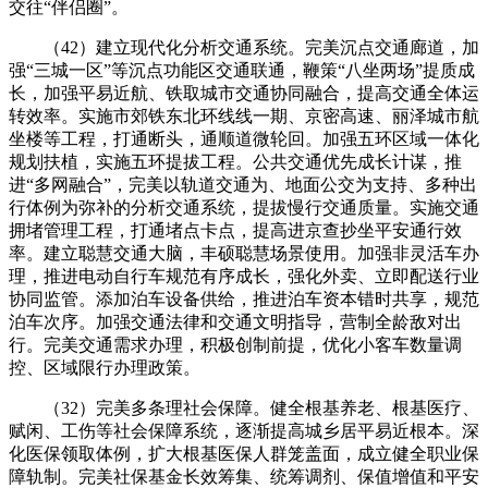
交往“伴侣圈”。
（42）建立现代化分析交通系统。完美沉点交通廊道，加
强“三城一区”等沉点功能区交通联通，鞭策“八坐两场”提质成
长，加强平易近航、铁取城市交通协同融合，提高交通全体运
转效率。实施市郊铁东北环线线一期、京密高速、丽泽城市航
坐楼等工程，打通断头，通顺道微轮回。加强五环区域一体化
规划扶植，实施五环提拔工程。公共交通优先成长计谋，推
进“多网融合”，完美以轨道交通为、地面公交为支持、多种出
行体例为弥补的分析交通系统，提拔慢行交通质量。实施交通
拥堵管理工程，打通堵点卡点，提高进京查抄坐平安通行效
率。建立聪慧交通大脑，丰硕聪慧场景使用。加强非灵活车办
理，推进电动自行车规范有序成长，强化外卖、立即配送行业
协同监管。添加泊车设备供给，推进泊车资本错时共享，规范
泊车次序。加强交通法律和交通文明指导，营制全龄敌对出
行。完美交通需求办理，积极创制前提，优化小客车数量调
控、区域限行办理政策。
（32）完美多条理社会保障。健全根基养老、根基医疗、
赋闲、工伤等社会保障系统，逐渐提高城乡居平易近根本。深
化医保领取体例，扩大根基医保人群笼盖面，成立健全职业保
障轨制。完美社保基金长效筹集、统筹调剂、保值增值和平安