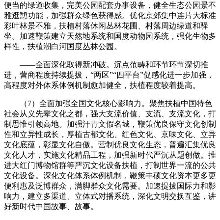
便当的绿道收集，完美公园配套办事设备，健全生态公园景不
雅逛憩功能，加强群众绿色获得感。优化京郊集中连片大标准
彩叶林景不雅，扶植村落休闲丛林花圃、村落周边绿道和驿
坐。加速鞭策建立天然地系统和国度动物园系统，强化生物多
样性，扶植潮白河国度丛林公园。
——全面深化取得新冲破。沉点范畴和环节环节深切推
进，营商程度持续提拔，“两区”“四平台”促感化进一步加强，
高程度对外体系体例机制愈加健全，扶植程度较着提高。
（7）全面加强全国文化核心影响力。聚焦扶植中国特色
社会从义先辈文化之都，强大支流价值、支流、支流文化，打
制思惟引领高地。加强汗青文假名城，鞭策优良保守文化创制
性和立异性成长，厚植古都文化、红色文化、京味文化、立异
文化底蕴，彰显文化自傲。营制优良文化生态，普遍汇集优良
文化人才，实施文化精品工程，加强新时代严沉从题创做。推
进大红门博物馆群等严沉文化设备扶植，打制世界一流的公共
文化设备。深化文化体系体例机制，鞭策丰硕文化资本更多更
便利惠及泛博群众，满脚群众文化需要。加速提拔国际力和影
响力，建立多渠道、立体式对播系统，深化文明交换互鉴，讲
好新时代中国故事、故事。