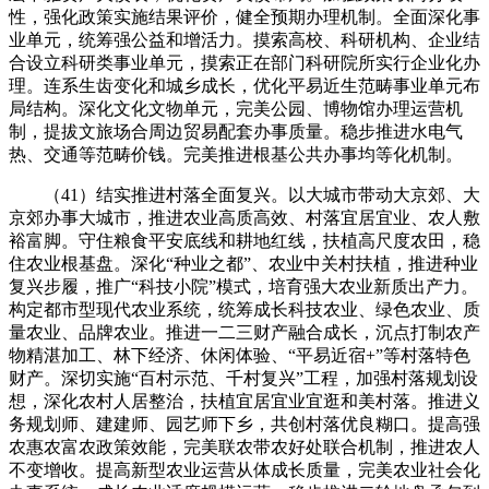
性，强化政策实施结果评价，健全预期办理机制。全面深化事
业单元，统筹强公益和增活力。摸索高校、科研机构、企业结
合设立科研类事业单元，摸索正在部门科研院所实行企业化办
理。连系生齿变化和城乡成长，优化平易近生范畴事业单元布
局结构。深化文化文物单元，完美公园、博物馆办理运营机
制，提拔文旅场合周边贸易配套办事质量。稳步推进水电气
热、交通等范畴价钱。完美推进根基公共办事均等化机制。
（41）结实推进村落全面复兴。以大城市带动大京郊、大
京郊办事大城市，推进农业高质高效、村落宜居宜业、农人敷
裕富脚。守住粮食平安底线和耕地红线，扶植高尺度农田，稳
住农业根基盘。深化“种业之都”、农业中关村扶植，推进种业
复兴步履，推广“科技小院”模式，培育强大农业新质出产力。
构定都市型现代农业系统，统筹成长科技农业、绿色农业、质
量农业、品牌农业。推进一二三财产融合成长，沉点打制农产
物精湛加工、林下经济、休闲体验、“平易近宿+”等村落特色
财产。深切实施“百村示范、千村复兴”工程，加强村落规划设
想，深化农村人居整治，扶植宜居宜业宜逛和美村落。推进义
务规划师、建建师、园艺师下乡，共创村落优良糊口。提高强
农惠农富农政策效能，完美联农带农好处联合机制，推进农人
不变增收。提高新型农业运营从体成长质量，完美农业社会化