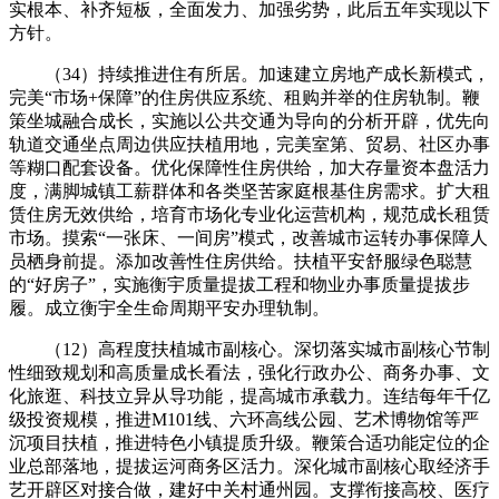
实根本、补齐短板，全面发力、加强劣势，此后五年实现以下
方针。
（34）持续推进住有所居。加速建立房地产成长新模式，
完美“市场+保障”的住房供应系统、租购并举的住房轨制。鞭
策坐城融合成长，实施以公共交通为导向的分析开辟，优先向
轨道交通坐点周边供应扶植用地，完美室第、贸易、社区办事
等糊口配套设备。优化保障性住房供给，加大存量资本盘活力
度，满脚城镇工薪群体和各类坚苦家庭根基住房需求。扩大租
赁住房无效供给，培育市场化专业化运营机构，规范成长租赁
市场。摸索“一张床、一间房”模式，改善城市运转办事保障人
员栖身前提。添加改善性住房供给。扶植平安舒服绿色聪慧
的“好房子”，实施衡宇质量提拔工程和物业办事质量提拔步
履。成立衡宇全生命周期平安办理轨制。
（12）高程度扶植城市副核心。深切落实城市副核心节制
性细致规划和高质量成长看法，强化行政办公、商务办事、文
化旅逛、科技立异从导功能，提高城市承载力。连结每年千亿
级投资规模，推进M101线、六环高线公园、艺术博物馆等严
沉项目扶植，推进特色小镇提质升级。鞭策合适功能定位的企
业总部落地，提拔运河商务区活力。深化城市副核心取经济手
艺开辟区对接合做，建好中关村通州园。支撑衔接高校、医疗