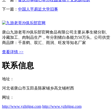
下一篇：
中国人平易近大学旧事
唐山九游老哥J9俱乐部官网食品有限公司主要从事生猪分割、
冷藏加工、肉制品生产，年分割猪白条能力50万头。公司供货
商品牌：千喜鹤、双汇、雨润、旺发等知名厂家
查看详情 >>
联系信息
地址：
河北省唐山市玉田县陈家铺乡高文铺村西
网址：
http://www.yzhijing.com
http://www.yzhijing.com