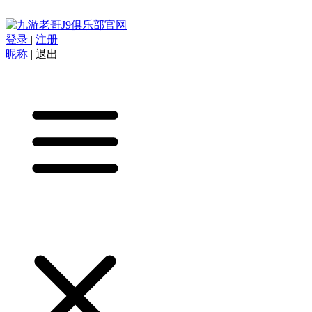
登录
|
注册
昵称
|
退出