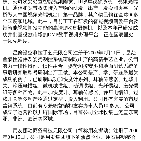
权。公司次要处置智能视频阐发、IP收集视频系统、视频光端
机、通信和宽带收集接入产物的研发、出产、发卖和办事。光
桥做为中国视频光端机出口第一品牌，其产物已销往全球90多
个国度和地域。此中，目前正正在研发的智能视频阐发平台及
带智能视频阐发功能的高清IP收集摄像机，以及本年已研发成
功并批量投放市场的DVP数字视频办理平台，正在国表里处
于领先程度。
星箭漫空测控手艺无限公司注册于2003年7月11日，是处
置惯性器件及姿势测控系统研制取出产的高新手艺企业。公司
努力于惯性器件、惯性组合、姿势测控安拆和地面测试系统的
事后研究取型号研制出产工做。本公司是产、学、研连系最为
成功的例子，已研制成功加快度计系列、耳轴传感器、过载开
关、静压电惯组、微机械惯组、动调惯组、光纤惯组、激光惯
组等多种产物。此中加快度计、耳轴传感器、静压电惯组、过
载开关等多种产物通过定型，投入利用。公司具有完美的市场
营销系统，目前有专兼职营销和发卖办事人员10 多人。公司
成立了运营部以开辟国际市场，目前公司全球收集已笼盖东南
亚、非洲、欧洲等区域。
用友挪动商务科技无限公司（简称用友挪动）注册于2006
年8月15日，公司是用友集团旗下的焦点企业。用友挪动整合