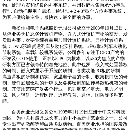
物、处理方案和优良的办事系统。神州数码收集秉承“办事先
行”，自动把握用户需求，通过“1＋2＋3”型全方位办事系统，
为客户供给最专业，最快速，最全面的办事。
新松佳和电子系统股份无限公司成立于2003年10月13日，
从停业务为抗恶劣计较机产物、嵌入式计较机产物的研发、发
卖取办事，次要业绩有军用加固计较机系统、显控计较机系
统；TW-2驼峰货运列车从动化安排系统、2乘2取2列车从动化
节制系统、车载计较机系统等。公司多年专注于CPCI产物的
研发及COTS使用，正在以CPCI为根本、以x86为焦点的产物
研制方面已占领奇特的领先地位。此中包罗：嵌入式处置器板
的研制、嵌入式显示子系统的研制、各类功能I/O板的研制、
高速背板的研制和仿实、宽温电子盘的研制、收集接口板的研
制、硬件底层驱动的开辟以及各类密封加固传导散热机箱的研
制。其使用范畴广泛各个行业，包罗航空／航天、电力／能
源、铁／轻轨、近程医疗、近程教育、通信、国防等多种范
畴。
百奥药业无限义务公司1995年1月19日注册于中关村科技
园区，为中关村最具成长潜力的中小高新手艺企业之一。公司
专业出产蚓激酶等卵白质多肽药物。百奥药业承担的国度发改