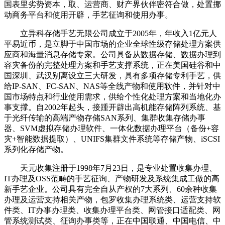
国表里劣势资本，取、运营商、财产界伙伴密符合做，处置挪
动商务平台和使用开辟，手艺征询和使用办事。
立异科存储手艺无限公司成立于2005年，年收入1亿元人
平易近币，是立脚于中国市场的企业全球性级存储处理方案供
应商和海量消息存储专家。公司具备从数据存储、数据办理到
容灾备份的完整处理方案和手艺支撑系统，正在美国硅谷和中
国深圳、武汉别离设立三大研发，具有多项存储专利手艺，供
给IP-SAN、FC-SAN、NAS等全线产物和使用软件，并针对中
国市场特点和行业使用需求，供给个性化处理方案和当地化办
事支撑。自2002年起头，接踵开辟出高机能存储阵列系统、基
于光纤传输的高端产物存储SAN系列、集群收集存储办事
器、SVM虚拟存储办理软件、一体化数据办理平台（备份+容
灾+智能数据提取）、UNIFS集群文件系统等存储产物、iSCSI
系列化存储产物。
天元收集注册于1998年7月23日，是专业处置收集办理、
IT办理及OSS范畴的手艺征询、产物研发及系统集成工做的高
新手艺企业。公司具有完全自从产权的7大系列、60余种收集
办理及运营支持相关产物，包罗收集办理系统类、运营支持软
件类、IT办事办理类、收集办理平台类、网管接口适配类、网
管系统测试类、征询办事类等，正在中国联通、中国电信、中