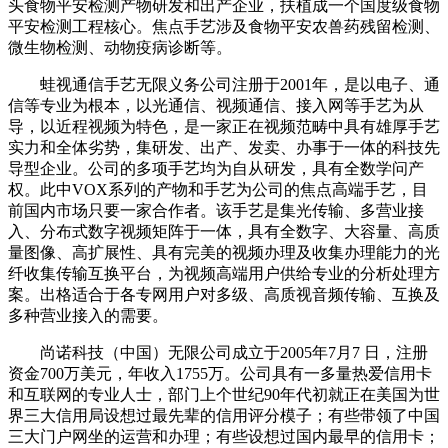
头食物平安检测产物研发和出产企业，扶植成一个国度级食物
平安检测工程核心。焦点手艺涉及食物平安农兽药残留检测、
微生物检测、动物疫病诊断等。
蛙视通信手艺无限义务公司注册于2001年，是以电子、通
信等专业为根本，以光通信、视频通信、接入网等手艺为从
导，以近程视频为特色，是一家正在视频范畴中具有雄厚手艺
实力和全体劣势，集研发、出产、发卖、办事于一体的科技先
导型企业。公司的多项手艺均为自从研发，具有全数学问产
权。此中VOX系列的产物和手艺为公司的焦点高端手艺，目
前国内市场只要一家合作者。该手艺是集光传输、多营业接
入、分布式数字视频矩阵于一体，具有全数字、大容量、高质
量图像、高扩展性、具有完美的视频办理及收集办理能力的光
纤收集传输互换平台，为视频高端用户供给专业的分析处理方
案。出格适合于各专网用户对多级、高质视音频传输、互换及
多种营业接入的需要。
尚诺科技（中国）无限公司成立于2005年7月7 日，注册
资金700万美元，年收入1755万。公司具有一多量热爱信用卡
和互联网的专业人士，部门上个世纪90年代初就正在美国为世
界三大信用局设想过最先辈的信用评分模子；有些带领了中国
三大门户网坐的运营和办理；有些设想过国内最早的信用卡；