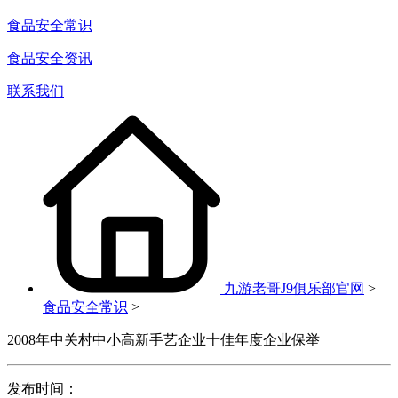
食品安全常识
食品安全资讯
联系我们
九游老哥J9俱乐部官网
>
食品安全常识
>
2008年中关村中小高新手艺企业十佳年度企业保举
发布时间：