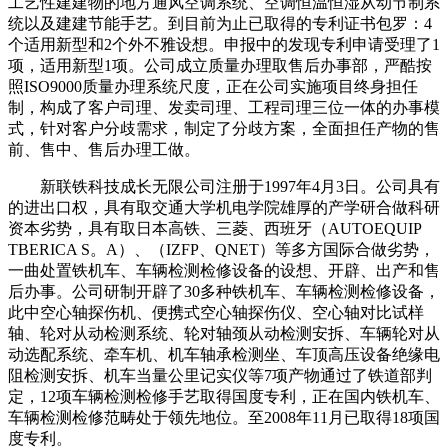
工艺性建建物的地方通风空调系统、空调恒温恒湿从动节制系
统以及建建节能手艺。到目前为止已取得的专利证书包罗：4
个适用新型和2个外不雅设想。申报中的发现专利申请受理了1
项，适用新型1项。公司成立质量办理取售后办事部，严酷按
照ISO9000质量办理系统尺度，正在公司实施项目终身担任
制，构成了客户司理、发卖司理、工程司理三位一体的办事模
式，针对客户分歧需求，制定了分歧方案，全面担任产物的售
前、售中、售后办理工做。
新联铁科技成长无限公司注册于1997年4月3日。公司具有
的进出口权，具有取交通大学机电学院雄厚的产学研合做科研
资本劣势，具有取日本高铁、三菱、西班牙（AUTOEQUIP
TBERICA S。A）、（IZFP、QNET）等多方国际合做劣势，
一曲处置铁机车、车辆检测检修设备的设想、开辟、出产和售
后办事。公司研制开辟了30多种铁机车、车辆检测检修设备，
此中空心轴探伤机、便携式空心轴探伤仪、空心轴对比试样
轴、轮对从动检测系统、轮对轴颈从动检测安拆、车辆轮对从
动选配系统、牵车机、机车轴承检测坐、车顶高压设备绝缘电
阻检测安拆、机车当量公里记实仪等7项产物通过了铁道部判
定，12项车辆检测检修手艺取得国度专利，正在国内铁机车、
车辆检测检修范畴处于领先地位。至2008年11月已取得18项国
度专利。