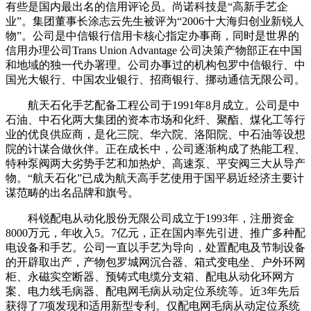
有些是国内最出名的信用评论员。尚诺科技是“高新手艺企
业”。集团董事长涂志云先生被评为“2006十大海归创业新锐人
物”。公司是中信银行信用卡核心指定办事商，同时是世界的
信用办理公司Trans Union Advantage 公司决策产物部正在中国
和地域的独一代办署理。公司办事过的机构包罗中信银行、中
国光大银行、中国农业银行、招商银行、挪动通信无限公司。
航天石化手艺配备工程公司于1991年8月成立。公司是中
石油、中石化两大集团的资本市场和化纤、聚酯、煤化工等行
业的优良供应商，是化三院、华六院、洛阳院、中石油等设想
院的计谋合做伙伴。正在成长中，公司逐渐构成了热能工程、
特种泵阀两大劣势手艺和加热炉、高速泵、平安阀三大从导产
物。“航天石化”已成为航天高手艺使用于国平易近经济主要计
谋范畴的出名品牌和旗号。
科锐配电从动化股份无限公司成立于1993年，注册资金
8000万元，年收入5。7亿元，正在国内率先引进、推广多种配
电设备和手艺。公司一直以手艺为导向，处置配电及节制设备
的开辟取出产，产物包罗城网沉合器、箱式变电坐、户外环网
柜、永磁实空断器、预铸式电缆分支箱、配电从动化环网方
案、电力线毛病器、配电网毛病从动定位系统等。近3年先后
获得了7项发现和适用新型专利。仅配电网毛病从动定位系统