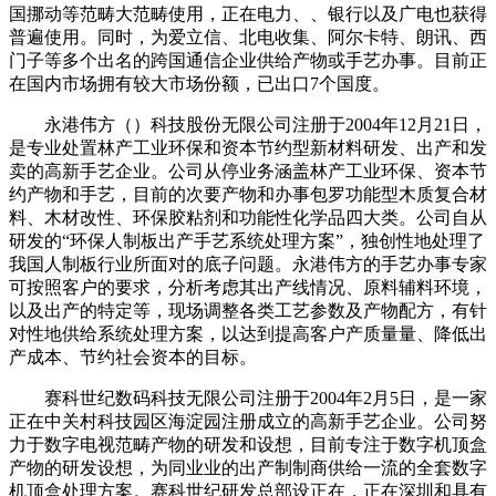
国挪动等范畴大范畴使用，正在电力、、银行以及广电也获得
普遍使用。同时，为爱立信、北电收集、阿尔卡特、朗讯、西
门子等多个出名的跨国通信企业供给产物或手艺办事。目前正
在国内市场拥有较大市场份额，已出口7个国度。
永港伟方（）科技股份无限公司注册于2004年12月21日，
是专业处置林产工业环保和资本节约型新材料研发、出产和发
卖的高新手艺企业。公司从停业务涵盖林产工业环保、资本节
约产物和手艺，目前的次要产物和办事包罗功能型木质复合材
料、木材改性、环保胶粘剂和功能性化学品四大类。公司自从
研发的“环保人制板出产手艺系统处理方案”，独创性地处理了
我国人制板行业所面对的底子问题。永港伟方的手艺办事专家
可按照客户的要求，分析考虑其出产线情况、原料辅料环境，
以及出产的特定等，现场调整各类工艺参数及产物配方，有针
对性地供给系统处理方案，以达到提高客户产质量量、降低出
产成本、节约社会资本的目标。
赛科世纪数码科技无限公司注册于2004年2月5日，是一家
正在中关村科技园区海淀园注册成立的高新手艺企业。公司努
力于数字电视范畴产物的研发和设想，目前专注于数字机顶盒
产物的研发设想，为同业业的出产制制商供给一流的全套数字
机顶盒处理方案。赛科世纪研发总部设正在，正在深圳和具有