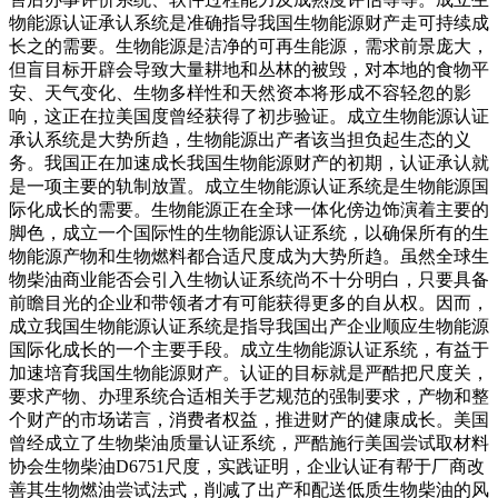
物能源认证承认系统是准确指导我国生物能源财产走可持续成
长之的需要。生物能源是洁净的可再生能源，需求前景庞大，
但盲目标开辟会导致大量耕地和丛林的被毁，对本地的食物平
安、天气变化、生物多样性和天然资本将形成不容轻忽的影
响，这正在拉美国度曾经获得了初步验证。成立生物能源认证
承认系统是大势所趋，生物能源出产者该当担负起生态的义
务。我国正在加速成长我国生物能源财产的初期，认证承认就
是一项主要的轨制放置。成立生物能源认证系统是生物能源国
际化成长的需要。生物能源正在全球一体化傍边饰演着主要的
脚色，成立一个国际性的生物能源认证系统，以确保所有的生
物能源产物和生物燃料都合适尺度成为大势所趋。虽然全球生
物柴油商业能否会引入生物认证系统尚不十分明白，只要具备
前瞻目光的企业和带领者才有可能获得更多的自从权。因而，
成立我国生物能源认证系统是指导我国出产企业顺应生物能源
国际化成长的一个主要手段。成立生物能源认证系统，有益于
加速培育我国生物能源财产。认证的目标就是严酷把尺度关，
要求产物、办理系统合适相关手艺规范的强制要求，产物和整
个财产的市场诺言，消费者权益，推进财产的健康成长。美国
曾经成立了生物柴油质量认证系统，严酷施行美国尝试取材料
协会生物柴油D6751尺度，实践证明，企业认证有帮于厂商改
善其生物燃油尝试法式，削减了出产和配送低质生物柴油的风