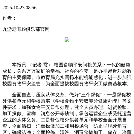
2025-10-23 08:56
作者：
九游老哥J9俱乐部官网
本报讯 （记者 霞） 校园食物平安间接关系下一代的健康
成长，关系万万家庭的幸福、社会的不变，是办平易近对劲教
育的主要保障。市教育局充实阐扬本能机能感化，进一步加强
校园食物平安监管，为全面提拔校园食物平安工做奠基根本。
全面自查，压实从体义务。做好“三个督促”：一是督促校
外供餐单元和学校落实《学校食物平安取养分健康办理》等文
件要求，加强食物平安日常办理，健全人员办理、进货检验、
加工操做、留样、消息公开等轨制，承包运营企业或受托运营
企业的从体义务。二是督促校外供餐单元和学校全面开展自
查，全面清扫、消毒操做加工和用餐场合，防止呈现死角盲
区，确保洁净；全面检修、清洗、消毒食物加工、储存、冷藏