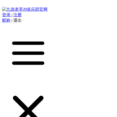
登录
|
注册
昵称
|
退出