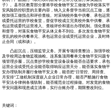
子》。县市区教育部分要将学校食物平安工做做为学校落实平
安风险防控职责的主要内容，纳入义务督学当前沉点工做，逐
校加强工做指点和评价查核。对采纳校外集中供餐、承包运营
或委托运营的学校食堂，督促学校成立完美校外集中供餐、承
包运营或委托运营准入、查核评价和退出办理机制。强化查核
和督导，对落实食物平安从体义务不到位、多次发生食物平安
变乱的校外供餐单元、承包运营企业或受托运营企业，及时终
止合同（或和谈）。
凸起沉点，压细监管义务。开展专项排查整治，加强学校
及学校周边食物监视抽检。连系集顶用餐单元食物平安问题专
项管理步履，沉点查抄学校食堂设备设备能否合适要求，承包
运营企业或受托企业能否取得响应运营天分，能否落实食物平
安办理轨制并履行食物平安义务，能否把“日管控、周排查、
月安排”工做机制深度嵌入企业日常办理，能否严酷施行食物
平安法令律例各项轨制，能否规范全过程操做。对发觉的食物
平安问题和现患成立清单，实行台账办理，期限整改到位。
关键词：