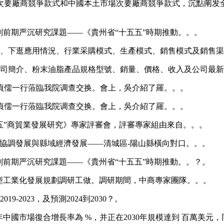
要廠商競爭款式和中國本土市場次要廠商競爭款式，沉點阐发全
前期严沉研究課題——《貴州省“十五五”時期推動。。。
、下逛應用情況、行業采購模式、生產模式、銷售模式及銷售渠
司簡介、粉末油脂產品規格型號、銷量、價格、收入及公司最新
貞儒一行蒞臨我院调查交换。會上，吳介紹了羅。。。
貞儒一行蒞臨我院调查交换。會上，吳介紹了羅。。。
五五”商貿業發展研究》專家評審會，評審專家組由來自。。。
調發展與縣域經濟發展——清城區-陽山縣橫向對口。。。
前期严沉研究課題——《貴州省“十五五”時期推動。。？。
工業化發展規劃調研工做。調研期間，中商專家團隊。。。
023，及預測2024到2030？。
中國市場復合增長率為 %，并正在2030年規模達到 百萬美元，