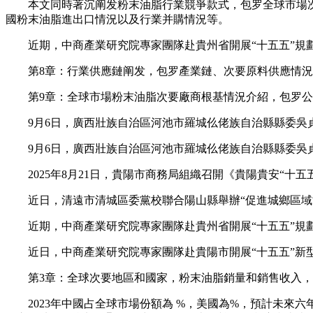
本文同時著沉阐发粉末油脂行業競爭款式，包罗全球市場次
國粉末油脂進出口情況以及行業并購情況等。
近期，中商產業研究院專家團隊赴貴州省開展“十五五”規劃
第8章：行業供應鏈阐发，包罗產業鏈、次要原料供應情況
第9章：全球市場粉末油脂次要廠商根基情況介紹，包罗公
9月6日，廣西壯族自治區河池市羅城仫佬族自治縣縣委吳
9月6日，廣西壯族自治區河池市羅城仫佬族自治縣縣委吳
2025年8月21日，貴陽市商務局組織召開《貴陽貴安“十
近日，清遠市清城區委黨校聯合陽山縣舉辦“促進城鄉區域協
近期，中商產業研究院專家團隊赴貴州省開展“十五五”規劃
近日，中商產業研究院專家團隊赴貴陽市開展“十五五”新型
第3章：全球次要地區和國家，粉末油脂銷量和銷售收入，2019-2
2023年中國占全球市場份額為 %，美國為%，預計未來六年