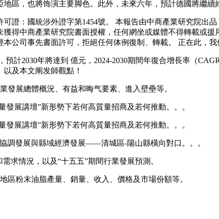
區，也將饰演主要脚色。此外，未來六年，預計德國將繼續維持其正在
證：國統涉外證字第1454號。 本報告由中商產業研究院出品
未獲得中商產業研究院書面授權，任何網坐或媒體不得轉載或援
經本公司事先書面許可，拒絕任何体例復制、轉載。 正在此，我
2030年將達到 億元，2024-2030期間年復合增長率（CAG
點、以及本文阐发師觀點！
業發展總體概況、有益和晦气要素、進入壁壘等。
量發展講壇”新形勢下若何高質量招商及若何推動。。。
量發展講壇”新形勢下若何高質量招商及若何推動。。。
調發展與縣域經濟發展——清城區-陽山縣橫向對口。。。
需求情況，以及“十五五”期間行業發展預測。
地區粉末油脂產量、銷量、收入、價格及市場份額等。