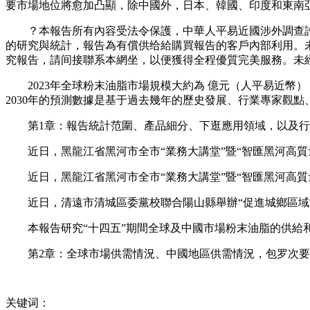
要市場地位將愈加凸顯，除中國外，日本、韓國、印度和東南亞地
？本報告所有內容受法令保護，中華人平易近國涉外調查許可
的研究與統計，報告為有償供给給購買報告的客戶內部利用。
究報告，請间接聯系本網坐，以便獲得全程優質完美服務。未
2023年全球粉末油脂市場規模大約為 億元（人平易近幣），預計
2030年的預測數據是基于過去幾年的歷史發展、行業專家觀
第1章：報告統計范圍、產品細分、下逛應用領域，以及行
近日，黑龍江省黑河市全市“業務大講堂”暨“智匯黑河高質
近日，黑龍江省黑河市全市“業務大講堂”暨“智匯黑河高質
近日，清遠市清城區委黨校聯合陽山縣舉辦“促進城鄉區域協
本報告研究“十四五”期間全球及中國市場粉末油脂的供給和
第2章：全球市場供需情況、中國地區供需情況，包罗次要
关键词：