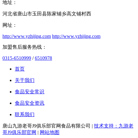
地址：
河北省唐山市玉田县陈家铺乡高文铺村西
网址：
http://www.yzhijing.com
http://www.yzhijing.com
加盟售后服务热线：
0315-6510999
/
6510978
首页
关于我们
食品安全常识
食品安全资讯
联系我们
唐山九游老哥J9俱乐部官网食品有限公司 |
技术支持：九游老
哥J9俱乐部官网
|
网站地图