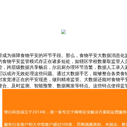
成为保障食物平安的环节手段。那么，食物平安大数据消息化监
的食物平安监管模式存正在诸多短处，如辖区学校数量取监管人
控，跨层级数据共享畅后，尔后厨办理环节浩繁，数据人工录入
可以或许无效处理这些问题。通过大数据手艺，能够整合各类食
时发觉潜正在的平安现患，做到精准监管。大数据还能对食物平
整合、及时监测、智能预警、数据阐发等特点。这些特点使得监