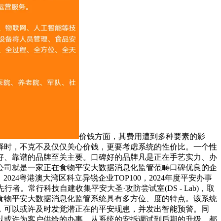
价钱方面，其费用遭到多种要素的影
择时，不克不及仅仅关心价钱，更要考虑系统的性价比。一个性
好、靠谱的品牌至关主要。口碑好的品牌凡是正在手艺实力、办
公司就是一家正在食物平安大数据消息化监管范畴口碑优良的企
24粤港澳大湾区科立异锐企业TOP100，2024年度平安办事
常行科技自建收集平安大圣·攻防尝试室(DS - Lab)，取
食物平安大数据消息化监管系统具有多方位、度的特点。该系统
，可以或许及时发觉潜正在的平安现患，并发出智能预警。同
以或许为客户供给的办事。从系统的安拆调试到后期的升级，都