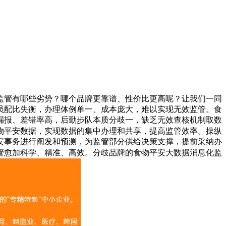
管有哪些劣势？哪个品牌更靠谱、性价比更高呢？让我们一同
员配比失衡，办理体例单一、成本庞大，难以实现无效监管。食
漏报、差错率高，后勤步队本质分歧一，缺乏无效查核机制取数
物平安数据，实现数据的集中办理和共享，提高监管效率。操纵
安事务进行阐发和预测，为监管部分供给决策支撑，提前采纳办
管愈加科学、精准、高效。分歧品牌的食物平安大数据消息化监