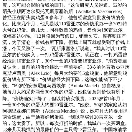
度，这可能会影响价钱的回升。”这位研究人员说道。52岁的
陌头小贩阿达尔贝托瓦斯康塞洛斯（Adalberto Vasconcelos）
曾经正在陌头卖鸡蛋30多年了，他曾经留意到批发价钱的变
化。比来几个月，他凡是以110雷亚尔的价钱采办一盒30打特
大号白鸡蛋。前几天，同样数量的鸡蛋，售价为180雷亚尔，
涨幅高达64%。“12月份因为节假日，销量欠安。库存积压严
沉，为了清仓，价钱有所下降。但我上周五就感受到了价钱上
涨，今天又涨了一次。”瓦斯康塞洛斯说道。“我其时以110雷
亚尔的价钱购入，一打鸡蛋卖7雷亚尔。现正在，一打鸡蛋曾
经涨到10雷亚尔了，30个一盒的鸡蛋要18雷亚尔。”消费者遍
及认为，目前的鸡蛋价钱比一年前要好。33岁的体育教员亚历
克斯卢西奥（Alex Lcio）每月大约要吃5盒鸡蛋，他留意到鸡
蛋价钱有所下降：“价钱曾经大幅下降，这确实能省下不少
钱。”69岁的安东尼娅马西埃尔（Antnia Maciel）独自栖身，
她每月大约采办两盒30个拆的鸡蛋，她也留意到价钱有所下
降。“价钱确实下降了，但以前确实很贵。2025岁首年月，
一盒30个拆的鸡蛋大约要20雷亚尔。”她说。50岁的家庭从妇
阿德里亚娜门德斯（Adriana Mendes）说，她每月大约要用掉
两盒鸡蛋，由于她喜好烤蛋糕，“我以至买过20雷亚尔一盒
的，这太贵了。所以，每次打折的时候，我城市一次买两盒。
比来几天我找到的最廉价的一盒只需13雷亚尔。”中国粮油学