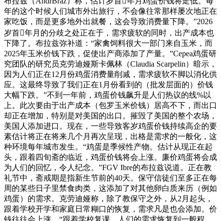
布拉兹（AndrBraz）称，估计岁首年月鸡蛋价钱将走低。每
年的这个时候人们城市外出旅行，不会像往常那样屡次地正在
家吃饭，而是更多地外出就餐，这会导致消费量下降。”2026
岁首年月的分歧之处正在于，需求疲软的同时，出产成本也
下降了。布拉兹弥补道：“家禽饲料很大一部门来自玉米，而
2025年玉米价钱下跌，促使出产商添加了产量。”Cepea鸡蛋研
究团队的研究员克劳迪娅斯卡佩林（Claudia Scarpelin）暗示，
因为人们正在12月份鸡蛋消费量削减，需求疲软不脚以消化供
应。这最终导致了我们正在1月份看到的（批发层面的）价钱
大幅下跌。”不到一年前，鸡蛋价钱飙升是人们热议的线%以
上。此次要由于出产成本（包罗玉米价钱）居高不下，而出口
却正在增加，特别是对美国的出口。摧毁了美国的整个农场，
美国人添加进口。现在，一些导致客岁鸡蛋价钱持续高企的要
素估计将正在将来几个月再次呈现，出格是需求的一般化，这
种环境每年城市发生。“鸡蛋是季候性产物。估计从现正在起
头，跟着四旬斋的临近，鸡蛋价钱将会上涨。廉价鸡蛋将会成
为人们的回忆，令人纪念。”FGV Ibre的布拉兹说道。正在教
礼节中，斋戒期是指新生节前的40天。保守信徒们至多正在每
周的某些日子里禁食肉类，这添加了对其他卵白质来历（例如
鸡蛋）的需求。克劳迪娅称，除了教保守之外，从2月起头，
跟着学校开学和家庭日常糊口的恢复，需求凡是也会添加。价
钱往往会上涨。“跟着学校复课，人们的需求恢复到一般程