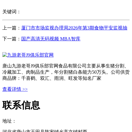
关键词：
上一篇：
厦门市市场监视办理局2026年第3期食物平安监视抽
下一篇：
国产高清无码视频 MBA智库
唐山九游老哥J9俱乐部官网食品有限公司主要从事生猪分割、
冷藏加工、肉制品生产，年分割猪白条能力50万头。公司供货
商品牌：千喜鹤、双汇、雨润、旺发等知名厂家
查看详情 >>
联系信息
地址：
河北省唐山市玉田县陈家铺乡高文铺村西