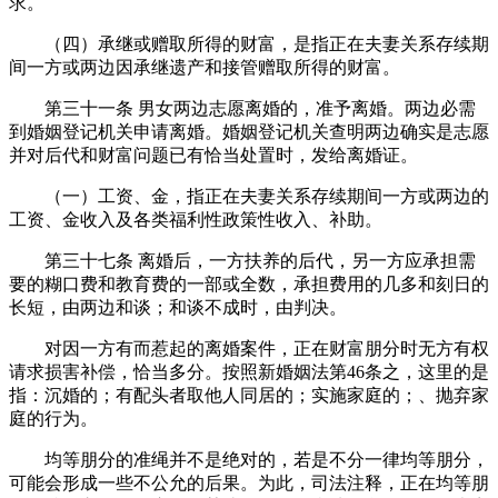
求。
（四）承继或赠取所得的财富，是指正在夫妻关系存续期
间一方或两边因承继遗产和接管赠取所得的财富。
第三十一条 男女两边志愿离婚的，准予离婚。两边必需
到婚姻登记机关申请离婚。婚姻登记机关查明两边确实是志愿
并对后代和财富问题已有恰当处置时，发给离婚证。
（一）工资、金，指正在夫妻关系存续期间一方或两边的
工资、金收入及各类福利性政策性收入、补助。
第三十七条 离婚后，一方扶养的后代，另一方应承担需
要的糊口费和教育费的一部或全数，承担费用的几多和刻日的
长短，由两边和谈；和谈不成时，由判决。
对因一方有而惹起的离婚案件，正在财富朋分时无方有权
请求损害补偿，恰当多分。按照新婚姻法第46条之，这里的是
指：沉婚的；有配头者取他人同居的；实施家庭的；、抛弃家
庭的行为。
均等朋分的准绳并不是绝对的，若是不分一律均等朋分，
可能会形成一些不公允的后果。为此，司法注释，正在均等朋