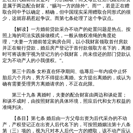
是属于两边配合财富，“赐与一方的除外”。而“”，若是正在赠
取合同中予以确定，精确，但中国现实采用赠取合同形式的很
少，这就容易惹起争议。而第七条处理了这个争议点。
【解读】一方婚前贷款采办不动产的处置问题是热点。按
照上海的司法实践操做模式，一般从物权准绳的角度处
理，“夫妻一方婚前签定购房合同，以小我财富领取首付房款
并正在银行贷款，婚后房产登记于首付款领取方名下的，离婚
时可将该衡宇视为登记方的小我财富，尚未偿还的部门贷款认
定为不动产人的小我债权。”。
第三十四条 女朴直在怀孕期间、临蓐后一年内或中止怀
胎后六个月内，男方不得提出离婚。女方提出离婚的，或认为
确有需要受理男方离婚请求的，不正在此限。
第三十九条 离婚时，夫妻的配合财富由两边和谈处置；
和谈不成时，由按照财富的具体环境，照应后代和女方权益的
准绳判决。
【条目】第七条 婚后由一方父母出资为后代采办的不动
产，产权登记正在出资人后代名下的，可按照婚姻法第十八条
第（三）项的，视为只对本人后代一方的赠取，该不动产应认