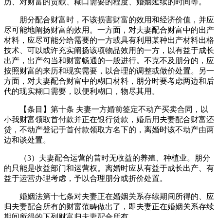
历、对财富的贡献、糊口需要的程度、婚姻延续的时间等。
朋分配合财富时，不该损害财富的效用和经济价值，并应
尽可能地阐扬财富的效用。一方面，对夫妻配合财富中的出产
材料，应尽可能分给需要的一方或具有利用某种出产材料出格
技术、可以或许充实阐扬该项物品效用的一方，以有益于成长
出产，出产勾当和财富畅通的一般进行。不克不及朋分的，应
按照财富的来历和现实需要，以合理的调整或做价处置。另一
方面，对夫妻配合财富中的糊口材料，朋分时要考虑两边和后
代的现实糊口需要，以便利糊口，物尽其用。
【条目】第十条 夫妻一方婚前签定不动产买卖合同，以
小我财富领取首付款并正在银行贷款，婚后用夫妻配合财富还
贷，不动产登记于首付款领取方名下的，离婚时该不动产由两
边和谈处置。
（3）夫妻配合运营的昔时无收益的养殖、种植业。朋分
的只能是收益部门和运营权。离婚时应从有益于成长出产、有
益于运营办理考虑，予以合理朋分或折价处置。
婚姻法第十七条对夫妻正在婚姻关系存续期间所得的、应
归夫妻配合所有的财富范畴做出了，即夫妻正在婚姻关系存续
期间所得的下列财富归夫妻配合所有。