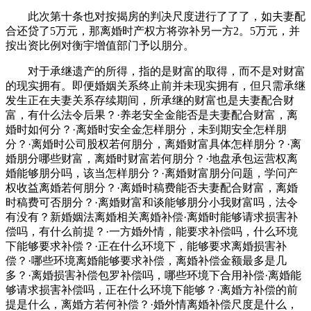
此次第十条也对按揭房的判决尺度进行了了了，如夫妻配
合还贷了5万元，那离婚时产权方将弥补另一方2。5万元，并
按出资比例对衡宇增值部门予以朋分。
对于承继遗产的所得，指的是财富的取得，而不是对财富
的现实拥有。即便婚姻关系终止前并未现实拥有，但只需承继
发生正在夫妻关系存续期间，所承继的财富也是夫妻配合财
富，有什么法令后果？·养老安全金能否是夫妻配合财富，离
婚时如何分？·离婚时安全金怎样朋分，未到期安全怎样朋
分？·离婚时公司股权若何朋分，离婚财富具体怎样朋分？·离
婚朋分哪些财富，离婚时财富若何朋分？·地盘承包运营权离
婚能够朋分吗，该当怎样朋分？·离婚财富朋分问题，学问产
权收益离婚若何朋分？·离婚时稿费能否夫妻配合财富，离婚
时稿费可否朋分？·离婚财富和谈能够朋分小我财富吗，法令
有没有？新婚姻法离婚相关离婚补偿·离婚时能够请求损害补
偿吗，有什么前提？·一方婚外情，能要求补偿吗，什么环境
下能够要求补偿？·正在什么环境下，能够要求离婚损害补
偿？·哪些环境离婚能够要求补偿，离婚补偿金额最多是几
多？·离婚损害补偿包罗补偿吗，哪些环境下合用补偿·离婚能
够请求损害补偿吗，正在什么环境下能够？·离婚方补偿的前
提是什么，离婚方若何补偿？·婚外情离婚补偿尺度是什么，