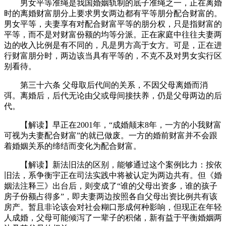
男女平等准绳是我国婚姻轨制的底子准绳之一，正在离婚
时的离婚财富朋分上要求男女两边都有平等朋分配合财富的。
男女平等，夫妻享有对配合财富平等的朋分权，只是指财富的
平等，而不是对财富份额的均等分派。正在家庭中往往夫妻两
边的收入比例是有不同的，凡是男方高于女方。可是，正在进
行财富朋分时，两边该当具有平等的，不克不及对男女实行区
别看待。
第三十六条 父母取后代间的关系，不因父母离婚而消
弭。离婚后，后代无论由父或母间接扶养，仍是父母两边的后
代。
【解读】早正在2001年，“成婚颠末8年，一方的小我财富
可视为夫妻配合财富”的就已做废。一方的婚前财富并不会跟
着婚姻关系的缔结而变化为配合财富。
【解读】新法旧法的区别，能够通过这个案例比力：按依
旧法，系争衡宇正在司法实践中将被认定为两边共有。但《婚
姻法注释三》出台后，则变成了“谁的父母出资多，谁的孩子
房子份额占得多”，即夫妻两边按照各自父母出资比例共有该
房产。暂且非论该会对社会糊口形成何种影响，但现正在年轻
人成婚，父母可能倾泻了一辈子的积储，新有益于平衡婚姻两