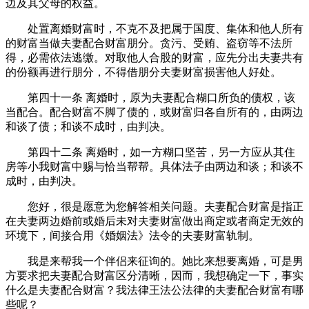
边及其父母的权益。
处置离婚财富时，不克不及把属于国度、集体和他人所有
的财富当做夫妻配合财富朋分。贪污、受贿、盗窃等不法所
得，必需依法逃缴。对取他人合股的财富，应先分出夫妻共有
的份额再进行朋分，不得借朋分夫妻财富损害他人好处。
第四十一条 离婚时，原为夫妻配合糊口所负的债权，该
当配合。配合财富不脚了债的，或财富归各自所有的，由两边
和谈了债；和谈不成时，由判决。
第四十二条 离婚时，如一方糊口坚苦，另一方应从其住
房等小我财富中赐与恰当帮帮。具体法子由两边和谈；和谈不
成时，由判决。
您好，很是愿意为您解答相关问题。夫妻配合财富是指正
在夫妻两边婚前或婚后未对夫妻财富做出商定或者商定无效的
环境下，间接合用《婚姻法》法令的夫妻财富轨制。
我是来帮我一个伴侣来征询的。她比来想要离婚，可是男
方要求把夫妻配合财富区分清晰，因而，我想确定一下，事实
什么是夫妻配合财富？我法律王法公法律的夫妻配合财富有哪
些呢？