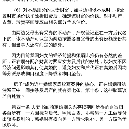
（6）对不易朋分的夫妻财富，如两边和谈不成时，按处
置时市场价钱扣除折旧费后，确定该财富的价钱。对不动产、
古董、珍贵字画等应由相关部分予以估价。
由两边父母出资采办的不动产，产权登记正在一方后代名
下的，该不动产可认定为两边按照各自父母的出资份额按份共
有，但当事人还有商定的除外。
因为目前我国妇女的经济前提和须眉比拟仍有必然的差
距，正在朋分配合财富时照应女方及后代的好处，以妇女不因
经济问题影响其行使离婚的，避免妇女和后代正在离婚后因均
等分派形成糊口程度下降或者糊口坚苦。
“房子”成为近年婚姻家庭胶葛案件的核心。正在婚姻司法
注释三中，间接涉及房产的就有第七条、第十条，这些胶葛该
若何处置？
第四十条 夫妻书面商定婚姻关系存续期间所得的财富归
各自所有，一方因抚育后代、照顾白叟、协帮另一方工做等付
出较多权利的，离婚时有权向另一方请求弥补，另一方该当予
以弥补。