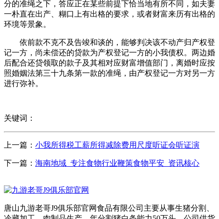
分的准绳之下，答应正在某些前提下恰当地有所不同，如夫妻
一朴直在出产、糊口上有出格的要求，或者财富来历有出格的
环境等景象。
依前款不克不及告竣和谈的，能够判决该不动产归产权登
记一方，尚未偿还的贷款为产权登记一方的小我债权。两边婚
后配合还贷领取的款子及其相对应财富增值部门，离婚时应按
照婚姻法第三十九条第一款的准绳，由产权登记一方对另一方
进行弥补。
关键词：
上一篇：
小我所得税工薪所得减除费用尺度听证会听证演
下一篇：
海南地域_专注食物行业鞭策食物平安_资讯核心
唐山九游老哥J9俱乐部官网食品有限公司主要从事生猪分割、
冷藏加工、肉制品生产，年分割猪白条能力50万头。公司供货