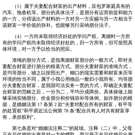
（1）属于夫妻配合财富的出产材料，应包罗家庭具有的
汽车、拖沓机等。朋分的具体法子，是朋分有运营前提和能力
的一方，分得该出产材料的一方对另一方应赐与另一方相当于
该财富一半价值的弥补。也能够另行采纳朋分法子。
（4）一方尚未取得经济好处的学问产权。离婚时一方所
有的学问产权尚未取得经济好处的，归一方所有，但可按照具
体环境，对一方予以恰当的照应。
准绳的朋分方式，是指离婚财富朋分的一般方式，即对夫
妻配合财富进行朋分的根基方式。朋分夫妻财富的准绳方式，
是均等朋分，辅之以按照出产、糊口的现实需要和财富来历等
环境的恰当不同，属于小我公用物品一般归小我所有。均等朋
分夫妻配合财富，是我国司法实务一贯的方式，即确定夫妻配
合财富的范畴之后，一分为二，平均分成两份。具体操做上能
够采纳实物朋分、价金朋分和价钱弥补等体例。如许朋分的根
据，是婚姻法第 17 条第 2 款“夫妻对配合所有的财富，有平等
的处置权”和平易近法公例第 78 条“配合共有人对共有财富享
有，承担权利”。
第七条是对“婚姻法注释二”的延续。注释（二）中，父母
正在后代婚前出资是对一方的赠取，而父母正在后代婚后出资