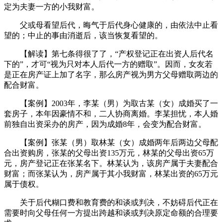
定为夫妻一方的小我财富。
父或母看望后代，晦气于后代身心健康的，由依法中止看
望的；中止的事由消逝后，该当恢复看望的。
【解读】第七条得很了了，“产权登记正在出资人后代名
下的”，才可“视为只对本人后代一方的赠取”。因而，女友若
是正在房产证上加了名字，那么房产视为男方父母赠取两边的
配合财富。
【案例】2003年，李某（男）为取古某（女）成婚买了一
套房子，本年因豪情不和，二人协商离婚。李某担忧，本人婚
前独自出资采办的房产，因为成婚8年，会变为配合财富。
【案例】张某（男）取林某（女）成婚两年后两边父母配
合出资购房，张某的父母出资135万元，林某的父母出资65万
元，房产登记正在张某名下。林某认为，该房产属于夫妻配合
财富；而张某认为，房产属于其小我财富，林某出资的65万元
属于债权。
关于后代糊口费和教育费的和谈或判决，不妨碍后代正在
需要时向父母任何一方提出跨越和谈或判决原定命额的合理要