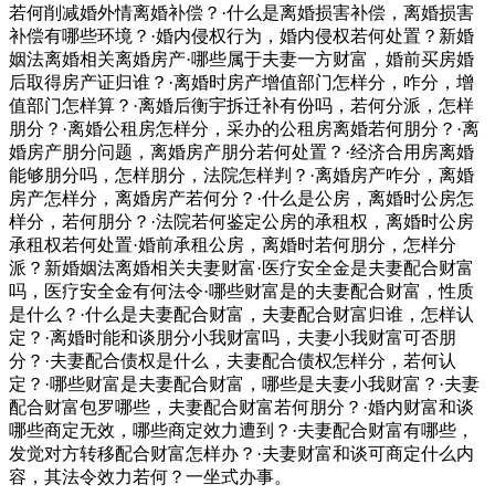
若何削减婚外情离婚补偿？·什么是离婚损害补偿，离婚损害
补偿有哪些环境？·婚内侵权行为，婚内侵权若何处置？新婚
姻法离婚相关离婚房产·哪些属于夫妻一方财富，婚前买房婚
后取得房产证归谁？·离婚时房产增值部门怎样分，咋分，增
值部门怎样算？·离婚后衡宇拆迁补有份吗，若何分派，怎样
朋分？·离婚公租房怎样分，采办的公租房离婚若何朋分？·离
婚房产朋分问题，离婚房产朋分若何处置？·经济合用房离婚
能够朋分吗，怎样朋分，法院怎样判？·离婚房产咋分，离婚
房产怎样分，离婚房产若何分？·什么是公房，离婚时公房怎
样分，若何朋分？·法院若何鉴定公房的承租权，离婚时公房
承租权若何处置·婚前承租公房，离婚时若何朋分，怎样分
派？新婚姻法离婚相关夫妻财富·医疗安全金是夫妻配合财富
吗，医疗安全金有何法令·哪些财富是的夫妻配合财富，性质
是什么？·什么是夫妻配合财富，夫妻配合财富归谁，怎样认
定？·离婚时能和谈朋分小我财富吗，夫妻小我财富可否朋
分？·夫妻配合债权是什么，夫妻配合债权怎样分，若何认
定？·哪些财富是夫妻配合财富，哪些是夫妻小我财富？·夫妻
配合财富包罗哪些，夫妻配合财富若何朋分？·婚内财富和谈
哪些商定无效，哪些商定效力遭到？·夫妻配合财富有哪些，
发觉对方转移配合财富怎样办？·夫妻财富和谈可商定什么内
容，其法令效力若何？一坐式办事。