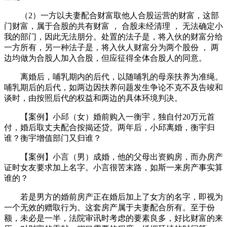
（2）一方以夫妻配合财富取他人合股运营的财富，这部
门财富，属于合股的共有财富 ， 合股未经清理 ， 无法确定小
我的部门，因此无法朋分。处置的法子是，将入伙的财富分给
一方所有，另一种法子是，将入伙人财富分为两个股份 ， 两
边均做为合股人加入合股，但应征得全体合股人的同意。
离婚后，哺乳期内的后代，以随哺乳的母亲扶养为准绳。
哺乳期后的后代，如两边因扶养问题发生争论不克不及告竣和
谈时，由按照后代的权益和两边的具体环境判决。
【案例】小邱（女）婚前购入一衡宇，独自付20万元首
付，婚后取丈夫配合按揭还贷。两年后，小邱离婚，衡宇归
谁？衡宇增值部门又归谁？
【案例】小言（男）成婚，他的父母出资购房，而办房产
证时女友要求加上名字。小言很苦末路，如斯一来房产事实算
谁的？
若是男方的婚前房产正在婚后加上了女方的名字，即视为
一个无效的赠取行为。这套房产属于夫妻配合所有。至于份
额，未必是一半，法院审讯时考虑的要素良多，好比财富的来